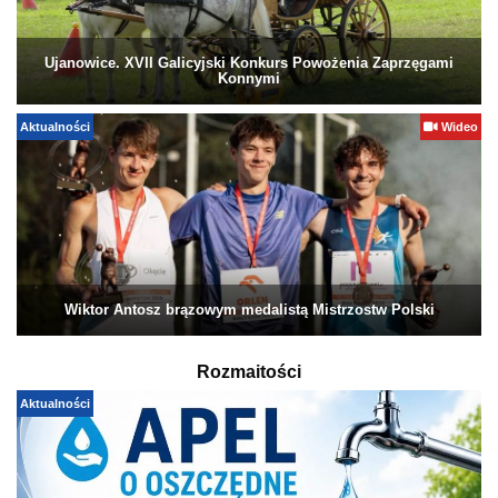
Ujanowice. XVII Galicyjski Konkurs Powożenia Zaprzęgami
Konnymi
Aktualności
Wideo
Wiktor Antosz brązowym medalistą Mistrzostw Polski
Rozmaitości
Aktualności