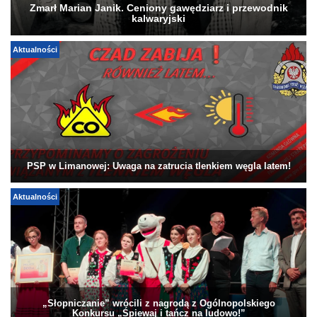
Zmarł Marian Janik. Ceniony gawędziarz i przewodnik
kalwaryjski
Aktualności
PSP w Limanowej: Uwaga na zatrucia tlenkiem węgla latem!
Aktualności
„Słopniczanie” wrócili z nagrodą z Ogólnopolskiego
Konkursu „Śpiewaj i tańcz na ludowo!”