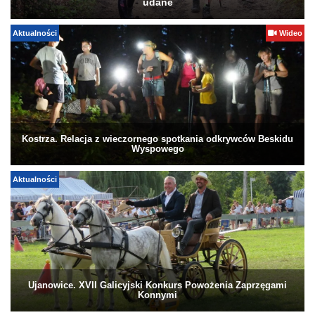
udane
Aktualności
Wideo
Kostrza. Relacja z wieczornego spotkania odkrywców Beskidu
Wyspowego
Aktualności
Ujanowice. XVII Galicyjski Konkurs Powożenia Zaprzęgami
Konnymi