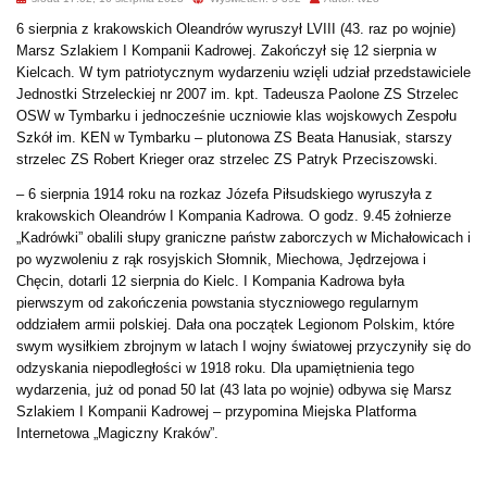
6 sierpnia z krakowskich Oleandrów wyruszył LVIII (43. raz po wojnie)
Marsz Szlakiem I Kompanii Kadrowej. Zakończył się 12 sierpnia w
Kielcach. W tym patriotycznym wydarzeniu wzięli udział przedstawiciele
Jednostki Strzeleckiej nr 2007 im. kpt. Tadeusza Paolone ZS Strzelec
OSW w Tymbarku i jednocześnie uczniowie klas wojskowych Zespołu
Szkół im. KEN w Tymbarku – plutonowa ZS Beata Hanusiak, starszy
strzelec ZS Robert Krieger oraz strzelec ZS Patryk Przeciszowski.
– 6 sierpnia 1914 roku na rozkaz Józefa Piłsudskiego wyruszyła z
krakowskich Oleandrów I Kompania Kadrowa. O godz. 9.45 żołnierze
„Kadrówki” obalili słupy graniczne państw zaborczych w Michałowicach i
po wyzwoleniu z rąk rosyjskich Słomnik, Miechowa, Jędrzejowa i
Chęcin, dotarli 12 sierpnia do Kielc. I Kompania Kadrowa była
pierwszym od zakończenia powstania styczniowego regularnym
oddziałem armii polskiej. Dała ona początek Legionom Polskim, które
swym wysiłkiem zbrojnym w latach I wojny światowej przyczyniły się do
odzyskania niepodległości w 1918 roku. Dla upamiętnienia tego
wydarzenia, już od ponad 50 lat (43 lata po wojnie) odbywa się Marsz
Szlakiem I Kompanii Kadrowej – przypomina Miejska Platforma
Internetowa „Magiczny Kraków”.