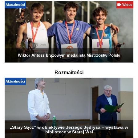
Aktualności
Wideo
Wiktor Antosz brązowym medalistą Mistrzostw Polski
Rozmaitości
Aktualności
„Stary Sącz” w obiektywie Jerzego Jędrysa – wystawa w
bibliotece w Starej Wsi