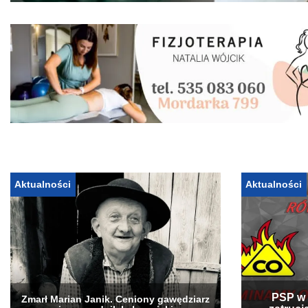
Aktualności
Aktualności
PSP w 
Zmarł Marian Janik. Ceniony gawędziarz