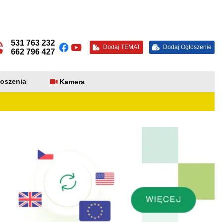
531 763 232
Dodaj TEMAT
Dodaj Ogłoszenie
662 796 427
oszenia
Kamera