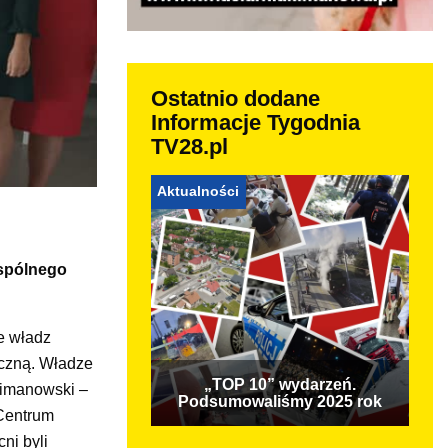
Ostatnio dodane
Informacje Tygodnia
TV28.pl
Aktualności
wspólnego
e władz
eczną. Władze
„TOP 10” wydarzeń.
limanowski –
Podsumowaliśmy 2025 rok
 Centrum
ni byli