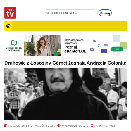
Druhowie z Łososiny Górnej żegnają Andrzeja Golonkę
niedziela 18:38, 24 września 2023
Wyświetleń: 19 146
Autor: mantosz