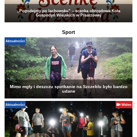
„Pogodejmy po lachowsku” – scenka obrzędowa Koła
Gospodyń Wiejskich w Pisarzowej
Sport
Aktualności
Mimo mgły i deszczu spotkanie na Szczeblu było bardzo
udane
Aktualności
Wideo