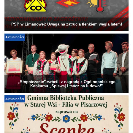
PSP w Limanowej: Uwaga na zatrucia tlenkiem węgla latem!
Aktualności
„Słopniczanie” wrócili z nagrodą z Ogólnopolskiego
Konkursu „Śpiewaj i tańcz na ludowo!”
Aktualności