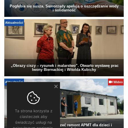
Pogłębia się susza. Samorządy apelują o oszczędzanie wody
i solidarność
Aktualności
„Obrazy ciszy – rysunek i malarstwo”. Otwarto wystawę prac
Iwony Biernackiej i Witolda Kubichy
Aktualności
Wideo
Ta strona korzysta z
ciasteczek aby
świadczyć usługi na
Pomagamy. Warto wesprzeć remont APMT dla dzieci i
najwyższym poziomie.