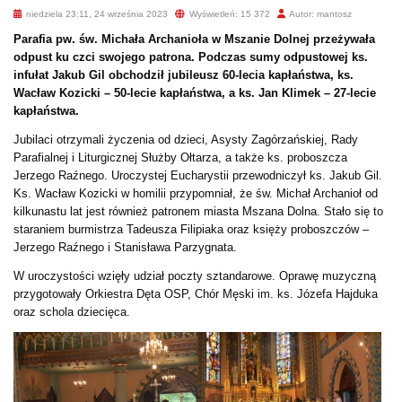
niedziela 23:11, 24 września 2023
Wyświetleń: 15 372
Autor: mantosz
Parafia pw. św. Michała Archanioła w Mszanie Dolnej przeżywała
odpust ku czci swojego patrona. Podczas sumy odpustowej ks.
infułat Jakub Gil obchodził jubileusz 60-lecia kapłaństwa, ks.
Wacław Kozicki – 50-lecie kapłaństwa, a ks. Jan Klimek – 27-lecie
kapłaństwa.
Jubilaci otrzymali życzenia od dzieci, Asysty Zagórzańskiej, Rady
Parafialnej i Liturgicznej Służby Ołtarza, a także ks. proboszcza
Jerzego Raźnego. Uroczystej Eucharystii przewodniczył ks. Jakub Gil.
Ks. Wacław Kozicki w homilii przypomniał, że św. Michał Archanioł od
kilkunastu lat jest również patronem miasta Mszana Dolna. Stało się to
staraniem burmistrza Tadeusza Filipiaka oraz księży proboszczów –
Jerzego Raźnego i Stanisława Parzygnata.
W uroczystości wzięły udział poczty sztandarowe. Oprawę muzyczną
przygotowały Orkiestra Dęta OSP, Chór Męski im. ks. Józefa Hajduka
oraz schola dziecięca.