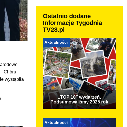
Ostatnio dodane
Informacje Tygodnia
TV28.pl
Aktualności
 Narodowe
 i Chóru
ie wystąpiła
„TOP 10” wydarzeń.
w
Podsumowaliśmy 2025 rok
Aktualności