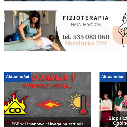
Aktualności
Aktualności
„Słopnicz
Ogóln
PSP w Limanowej: Uwaga na zatrucia