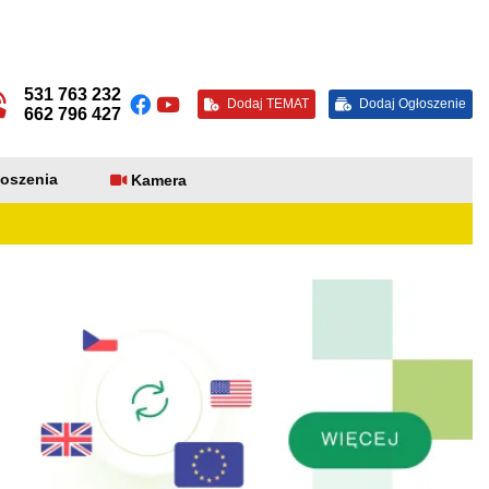
531 763 232
Dodaj TEMAT
Dodaj Ogłoszenie
662 796 427
oszenia
Kamera