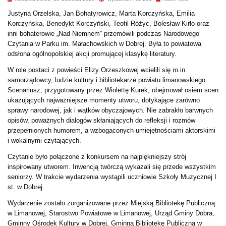
Justyna Orzelska, Jan Bohatyrowicz, Marta Korczyńska, Emilia
Korczyńska, Benedykt Korczyński, Teofil Różyc, Bolesław Kirło oraz
inni bohaterowie „Nad Niemnem” przemówili podczas Narodowego
Czytania w Parku im. Małachowskich w Dobrej. Była to powiatowa
odsłona ogólnopolskiej akcji promującej klasykę literatury.
W role postaci z powieści Elizy Orzeszkowej wcielili się m.in.
samorządowcy, ludzie kultury i bibliotekarze powiatu limanowskiego.
Scenariusz, przygotowany przez Wiolettę Kurek, obejmował osiem scen
ukazujących najważniejsze momenty utworu, dotykające zarówno
sprawy narodowej, jak i wątków obyczajowych. Nie zabrakło barwnych
opisów, poważnych dialogów skłaniających do refleksji i rozmów
przepełnionych humorem, a wzbogaconych umiejętnościami aktorskimi
i wokalnymi czytających.
Czytanie było połączone z konkursem na najpiękniejszy strój
inspirowany utworem. Inwencją twórczą wykazali się przede wszystkim
seniorzy. W trakcie wydarzenia wystąpili uczniowie Szkoły Muzycznej I
st. w Dobrej.
Wydarzenie zostało zorganizowane przez Miejską Bibliotekę Publiczną
w Limanowej, Starostwo Powiatowe w Limanowej, Urząd Gminy Dobra,
Gminny Ośrodek Kultury w Dobrej, Gminną Bibliotekę Publiczną w