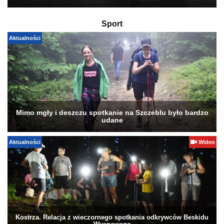
Sport
Aktualności
Mimo mgły i deszczu spotkanie na Szczeblu było bardzo
udane
Aktualności
Wideo
Kostrza. Relacja z wieczornego spotkania odkrywców Beskidu