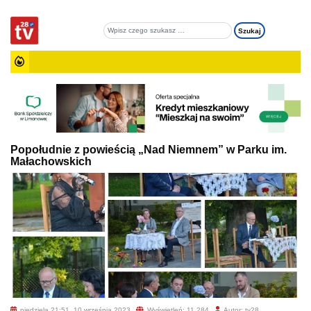
Popołudnie z powieścią „Nad Niemnem” w Parku im.
Małachowskich
niedziela 21:51, 10 września 2023
Wyświetleń: 11 284
Autor: tv28