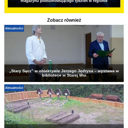
magazynu podsumowującego tydzień w regionie
Zobacz również
Aktualności
„Stary Sącz” w obiektywie Jerzego Jędrysa – wystawa w
bibliotece w Starej Wsi
Aktualności