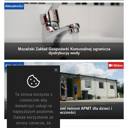
Aktualności
Mszański Zakład Gospodarki Komunalnej ogranicza
dystrybucję wody
Aktualności
Wideo
Ta strona korzysta z
ciasteczek aby
świadczyć usługi na
Pomagamy. Warto wesprzeć remont APMT dla dzieci i
najwyższym poziomie.
społeczności
Dalsze korzystanie ze
strony oznacza, że