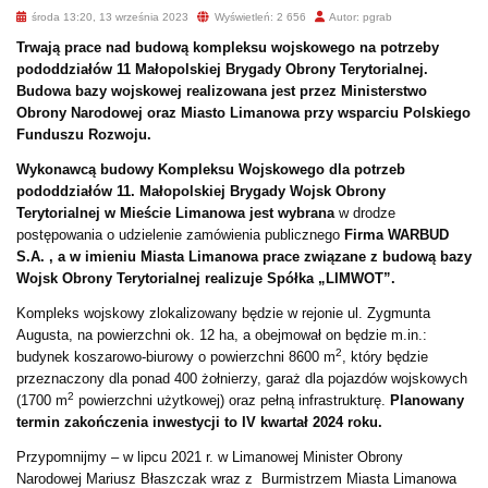
środa 13:20, 13 września 2023
Wyświetleń: 2 656
Autor: pgrab
Trwają prace nad budową kompleksu wojskowego na potrzeby
pododdziałów 11 Małopolskiej Brygady Obrony Terytorialnej.
Budowa bazy wojskowej realizowana jest przez Ministerstwo
Obrony Narodowej oraz Miasto Limanowa przy wsparciu Polskiego
Funduszu Rozwoju.
Wykonawcą budowy Kompleksu Wojskowego dla potrzeb
pododdziałów 11. Małopolskiej Brygady Wojsk Obrony
Terytorialnej w Mieście Limanowa jest wybrana
w drodze
postępowania o udzielenie zamówienia publicznego
Firma WARBUD
S.A. , a w imieniu Miasta Limanowa prace związane z budową bazy
Wojsk Obrony Terytorialnej realizuje Spółka „LIMWOT”.
Kompleks wojskowy zlokalizowany będzie w rejonie ul. Zygmunta
Augusta, na powierzchni ok. 12 ha, a obejmował on będzie m.in.:
2
budynek koszarowo-biurowy o powierzchni 8600 m
, który będzie
przeznaczony dla ponad 400 żołnierzy, garaż dla pojazdów wojskowych
2
(1700 m
powierzchni użytkowej) oraz pełną infrastrukturę.
Planowany
termin zakończenia inwestycji to IV kwartał 2024 roku.
Przypomnijmy – w lipcu 2021 r. w Limanowej Minister Obrony
Narodowej Mariusz Błaszczak wraz z Burmistrzem Miasta Limanowa