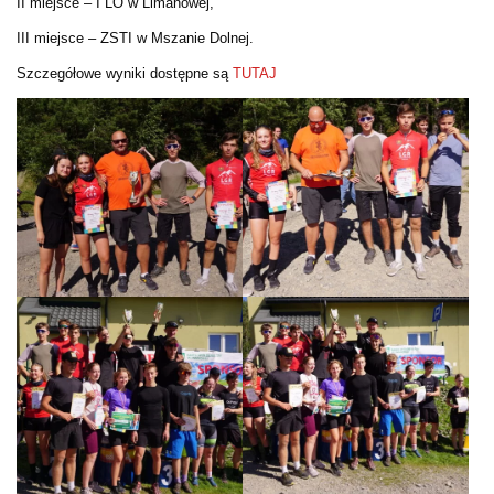
II miejsce – I LO w Limanowej,
III miejsce – ZSTI w Mszanie Dolnej.
Szczegółowe wyniki dostępne są
TUTAJ