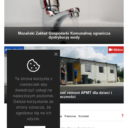
Mszański Zakład Gospodarki Komunalnej ogranicza
dystrybucję wody
Aktualności
Wideo
Ta strona korzysta z
ciasteczek aby
świadczyć usługi na
Pomagamy. Warto wesprzeć remont APMT dla dzieci i
najwyższym poziomie.
społeczności
Dalsze korzystanie ze
strony oznacza, że
zgadzasz się na ich
TV28.pl
Regulamin
Redakcja
Reklama
Patronat
Kontakt
użycie.