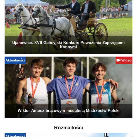
Ujanowice. XVII Galicyjski Konkurs Powożenia Zaprzęgami
Konnymi
Aktualności
Wideo
Wiktor Antosz brązowym medalistą Mistrzostw Polski
Rozmaitości
Aktualności