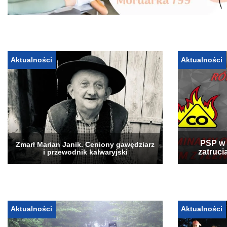
Aktualności
Aktualności
PSP w 
Zmarł Marian Janik. Ceniony gawędziarz
zatruci
i przewodnik kalwaryjski
Aktualności
Aktualności