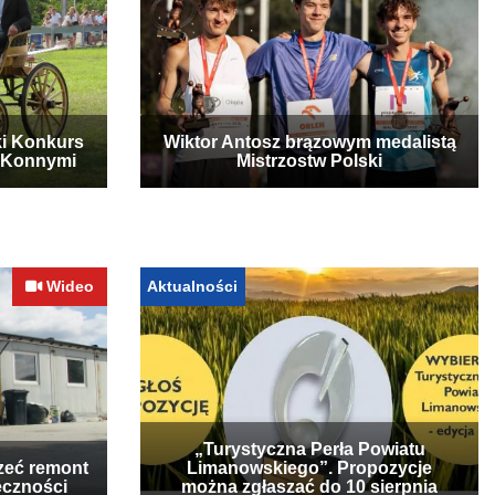
ki Konkurs
Wiktor Antosz brązowym medalistą
 Konnymi
Mistrzostw Polski
Wideo
Aktualności
„Turystyczna Perła Powiatu
zeć remont
Limanowskiego”. Propozycje
eczności
można zgłaszać do 10 sierpnia