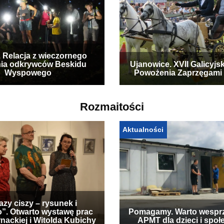
. Relacja z wieczornego
ia odkrywców Beskidu
Ujanowice. XVII Galicyjs
Wyspowego
Powożenia Zaprzęgami
Rozmaitości
Aktualności
zy ciszy – rysunek i
”. Otwarto wystawę prac
Pomagamy. Warto wespr
nackiej i Witolda Kubichy
APMT dla dzieci i społ