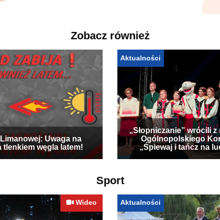
Zobacz również
Aktualności
„Słopniczanie” wrócili z
Limanowej: Uwaga na
Ogólnopolskiego Ko
a tlenkiem węgla latem!
„Śpiewaj i tańcz na l
Sport
Wideo
Aktualności