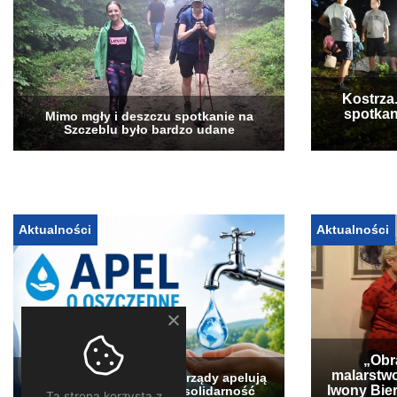
Kostrza
spotkan
Mimo mgły i deszczu spotkanie na
Szczeblu było bardzo udane
Aktualności
Aktualności
„Obra
malarstwo
Pogłębia się susza. Samorządy apelują
Iwony Bier
o oszczędzanie wody i solidarność
Ta strona korzysta z