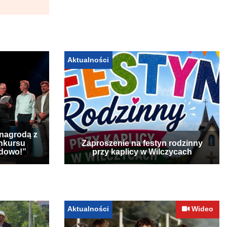
Aktualności
 nagrodą z
nkursu
Zaproszenie na festyn rodzinny
udowo!”
przy kaplicy w Wilczycach
Aktualności
Wideo