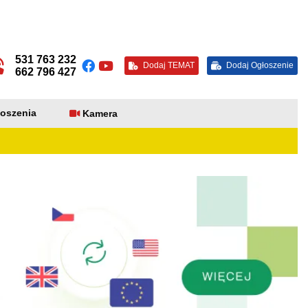
531 763 232
Dodaj TEMAT
Dodaj Ogłoszenie
662 796 427
oszenia
Kamera