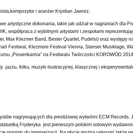
ista,kompozytor i aranżer Krystian Jaworz.
e artystyczne dokonania, takie jak udział w nagraniach dla Po
IK, współpraca z wybitnymi artystami i zespołami reprezentują
r, Max Klezmer Band, Bester Quartet, Pudelsi) oraz występy n
ań Festiwal, Klezmore Festival Vienna, Stanser Musiktage, W
kursu „Piosenkarnia” na Festiwalu Twórczości KOROWÓD 2014
 jazzu, folku, muzyki ilustracyjnej, klasycznej i eksperymental
 artystów nagrywających dla prestiżowej wytwórni ECM Records. 
tatuetką Fryderyka jest pierwszym polskim solowym wydawnic
ie pianisty do improwizacji. Na płycie można usłyszeć także w