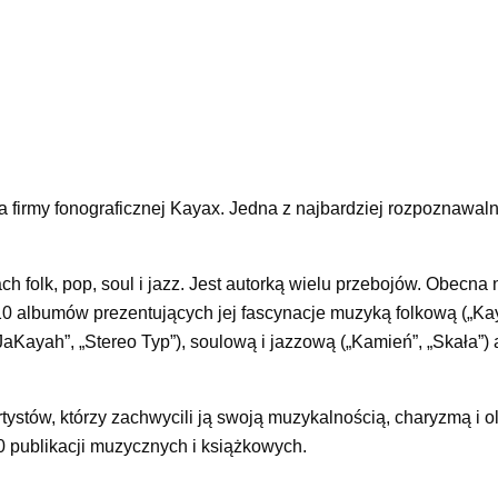
a firmy fonograficznej Kayax. Jedna z najbardziej rozpoznawaln
 folk, pop, soul i jazz. Jest autorką wielu przebojów. Obecna 
10 albumów prezentujących jej fascynacje muzyką folkową („Ka
aJaKayah”, „Stereo Typ”), soulową i jazzową („Kamień”, „Skała”)
stów, którzy zachwycili ją swoją muzykalnością, charyzmą i 
 publikacji muzycznych i książkowych.