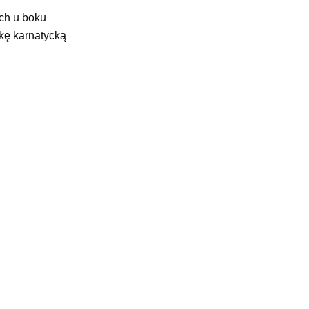
ych u boku
ykę karnatycką