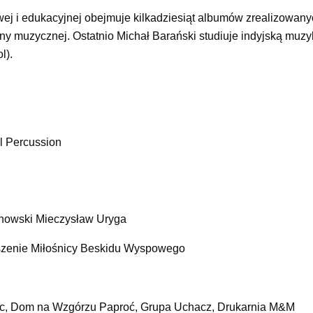
owej i edukacyjnej obejmuje kilkadziesiąt albumów zrealizowan
eny muzycznej. Ostatnio Michał Barański studiuje indyjską muz
l).
l Percussion
anowski Mieczysław Uryga
zyszenie Miłośnicy Beskidu Wyspowego
iec, Dom na Wzgórzu Paproć, Grupa Uchacz, Drukarnia M&M