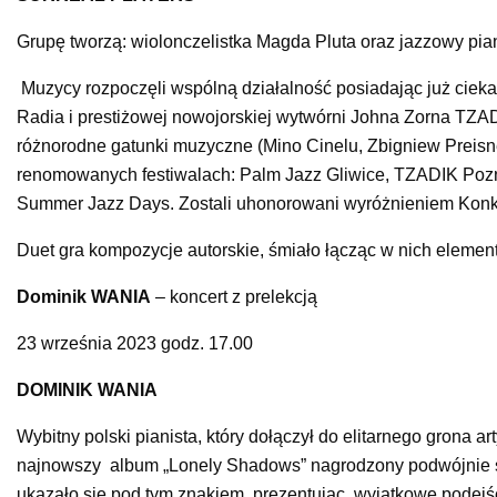
Grupę tworzą: wiolonczelistka Magda Pluta oraz jazzowy pian
Muzycy rozpoczęli wspólną działalność posiadając już ciekaw
Radia i prestiżowej nowojorskiej wytwórni Johna Zorna TZAD
różnorodne gatunki muzyczne (Mino Cinelu, Zbigniew Preisne
renomowanych festiwalach: Palm Jazz Gliwice, TZADIK Pozn
Summer Jazz Days. Zostali uhonorowani wyróżnieniem Kon
Duet gra kompozycje autorskie, śmiało łącząc w nich elementy
Dominik WANIA
– koncert z prelekcją
23 września 2023 godz. 17.00
DOMINIK WANIA
Wybitny polski pianista, który dołączył do elitarnego grona
najnowszy album „Lonely Shadows” nagrodzony podwójnie s
ukazało się pod tym znakiem, prezentując wyjątkowe podejśc