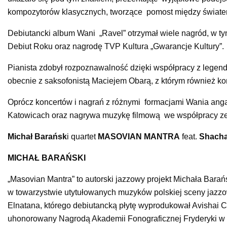
kompozytorów klasycznych, tworzące pomost między świate
Debiutancki album Wani „Ravel” otrzymał wiele nagród, w t
Debiut Roku oraz nagrodę TVP Kultura „Gwarancje Kultury”.
Pianista zdobył rozpoznawalność dzięki współpracy z lege
obecnie z saksofonistą Maciejem Obarą, z którym również ko
Oprócz koncertów i nagrań z różnymi formacjami Wania anga
Katowicach oraz nagrywa muzykę filmową we współpracy z
Michał Barańsk
i quartet
MASOVIAN MANTRA
feat.
Shacha
MICHAŁ BARAŃSKI
„Masovian Mantra” to autorski jazzowy projekt Michała Barańs
w towarzystwie utytułowanych muzyków polskiej sceny jazzo
Elnatana, którego debiutancką płytę wyprodukował Avishai 
uhonorowany Nagrodą Akademii Fonograficznej Fryderyki w k