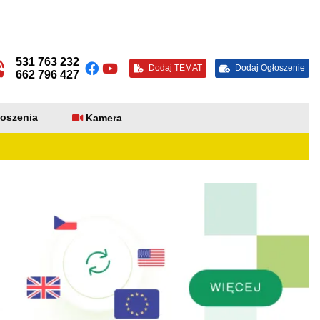
531 763 232
Dodaj TEMAT
Dodaj Ogłoszenie
662 796 427
oszenia
Kamera