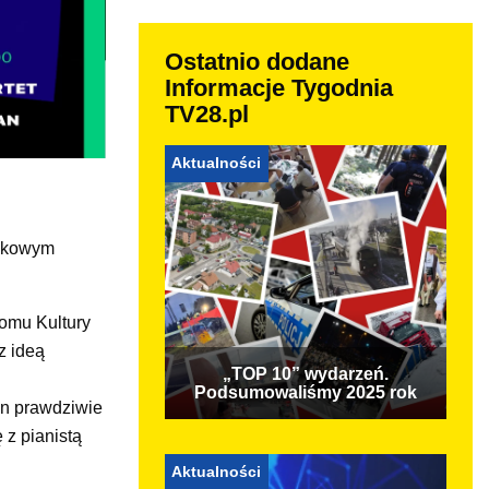
Ostatnio dodane
Informacje Tygodnia
TV28.pl
Aktualności
adkowym
Domu Kultury
z ideą
„TOP 10” wydarzeń.
Podsumowaliśmy 2025 rok
en prawdziwie
 z pianistą
Aktualności