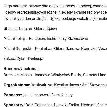
Jego dorobek, niezależnie od działalności klubowej, estrad
liderów reprezentujących różne, niekiedy skrajne regiony sc
i w praktyce demonstruje indyjską perkusję wokalną (konnako
Shachar Elnatan- Gitara, Śpiew
Michał Tokaj – Fortepian, Instrumenty Klawiszowe
Michał Barański – Kontrabas, Gitara Basowa, Konnakol Voca
Łukasz Żyta – Perkusja
Honorowy patronat:
Burmistrz Miasta Limanowa Władysław Bieda, Starosta Lim
Organizatorami
festiwalu są: Krystian Jaworz Art i Stowar
Partnerem
jest Limanowski Dom Kultury
Sponsorzy
: Dela Cosmetics, Łomzik, Emika, Henman, Jon