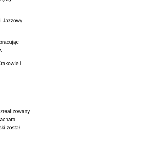
 i Jazzowy
pracując
.
rakowie i
ł zrealizowany
hachara
ki został