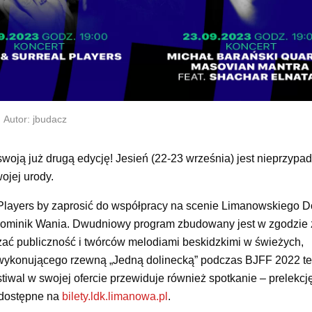
Autor: jbudacz
woją już drugą edycję! Jesień (22-23 września) jest nieprzyp
ojej urody.
l Players by zaprosić do współpracy na scenie Limanowskiego 
Dominik Wania. Dwudniowy program zbudowany jest w zgodzie 
rażać publiczność i twórców melodiami beskidzkimi w świeżych,
u wykonującego rzewną „Jedną dolinecką” podczas BJFF 2022 t
iwal w swojej ofercie przewiduje również spotkanie – prelekcję
e dostępne na
bilety.ldk.limanowa.pl
.