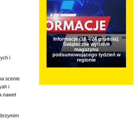
Informacje (16 – 24 grudnia).
Świąteczne wydanie
magazynu
podsumowującego tydzień w
ych i
regionie
na scenie
yah i
 a nawet
olbrzymim