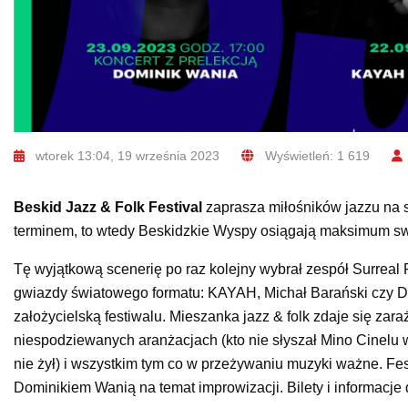
wtorek 13:04, 19 września 2023
Wyświetleń: 1 619
Beskid Jazz & Folk Festival
zaprasza miłośników jazzu na s
terminem, to wtedy Beskidzkie Wyspy osiągają maksimum sw
Tę wyjątkową scenerię po raz kolejny wybrał zespół Surrea
gwiazdy światowego formatu: KAYAH, Michał Barański czy 
założycielską festiwalu. Mieszanka jazz & folk zdaje się za
niespodziewanych aranżacjach (kto nie słyszał Mino Cinel
nie żył) i wszystkim tym co w przeżywaniu muzyki ważne. Fest
Dominikiem Wanią na temat improwizacji. Bilety i informacj