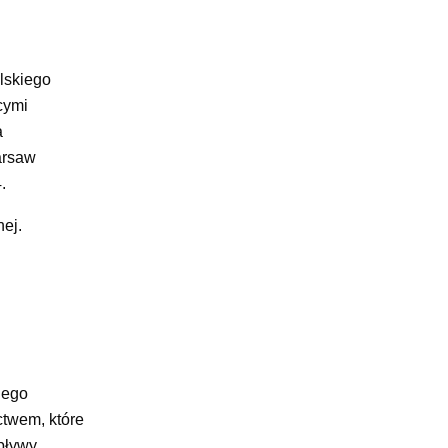
lskiego
cymi
a
arsaw
.
nej.
Jego
twem, które
pływy