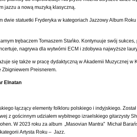
m jazzu a nową muzyką klasyczną.
ym dwie statuetki Fryderyka w kategoriach Jazzowy Album Roku
ndarnym trębaczem Tomaszem Stańko. Kontynuuje swój sukces, 
ncertuje, nagrywa dla wytwórni ECM i zdobywa najwyższe laury
żuje się także w pracę dydaktyczną w Akademii Muzycznej w K
e Zbigniewem Preisnerem.
r Elnatan
kiego łączący elementy folkloru polskiego i indyjskiego. Zosta
wej z gościnnym udziałem wybitnego izraelskiego gitarzysty S
Cohen. W 2023 roku za album „Masovian Mantra” Michał Barańs
ategorii Artysta Roku – Jazz.