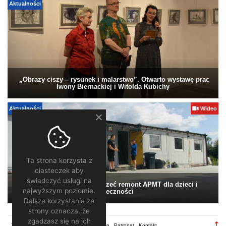
Aktualności
„Obrazy ciszy – rysunek i malarstwo”. Otwarto wystawę prac
Iwony Biernackiej i Witolda Kubichy
Aktualności
Wideo
Ta strona korzysta z
ciasteczek aby
świadczyć usługi na
Pomagamy. Warto wesprzeć remont APMT dla dzieci i
najwyższym poziomie.
społeczności
Dalsze korzystanie ze
strony oznacza, że
zgadzasz się na ich