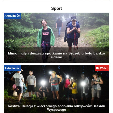
Sport
Aktualności
Mimo mgły i deszczu spotkanie na Szczeblu było bardzo
udane
Aktualności
Wideo
Kostrza. Relacja z wieczornego spotkania odkrywców Beskidu
Wyspowego