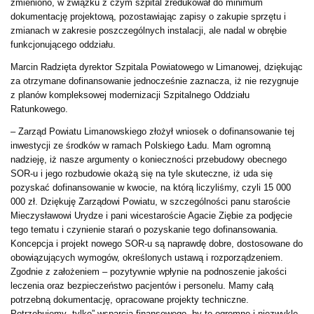
zmieniono, w związku z czym szpital zredukował do minimum
dokumentację projektową, pozostawiając zapisy o zakupie sprzętu i
zmianach w zakresie poszczególnych instalacji, ale nadal w obrębie
funkcjonującego oddziału.
Marcin Radzięta dyrektor Szpitala Powiatowego w Limanowej, dziękując
za otrzymane dofinansowanie jednocześnie zaznacza, iż nie rezygnuje
z planów kompleksowej modernizacji Szpitalnego Oddziału
Ratunkowego.
– Zarząd Powiatu Limanowskiego złożył wniosek o dofinansowanie tej
inwestycji ze środków w ramach Polskiego Ładu. Mam ogromną
nadzieję, iż nasze argumenty o konieczności przebudowy obecnego
SOR-u i jego rozbudowie okażą się na tyle skuteczne, iż uda się
pozyskać dofinansowanie w kwocie, na którą liczyliśmy, czyli 15 000
000 zł. Dziękuję Zarządowi Powiatu, w szczególności panu staroście
Mieczysławowi Urydze i pani wicestaroście Agacie Ziębie za podjęcie
tego tematu i czynienie starań o pozyskanie tego dofinansowania.
Koncepcja i projekt nowego SOR-u są naprawdę dobre, dostosowane do
obowiązujących wymogów, określonych ustawą i rozporządzeniem.
Zgodnie z założeniem – pozytywnie wpłynie na podnoszenie jakości
leczenia oraz bezpieczeństwo pacjentów i personelu. Mamy całą
potrzebną dokumentację, opracowane projekty techniczne.
Potrzebujemy „tylko” wsparcia finansowego, by te ogromne i niezwykle