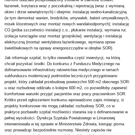
łazienek, korytarza wraz z poczekalnią i rejestracją (wraz z wymianą
okien i drzwi wewnętrznych) i obejmie: instalację wodno-kanalizacyjną
(w tym demontaż wanien, brodzików, umywalek, baterii umywalkowych,
misek klozetowych oraz montaż nowych wandaloodpornych); instalację
CO (próba szczelności instalacji c.o., płukanie instalacji, wymiana rur,
izolacja rurociągów oraz montaż grzejników); wentylację i instalację
elektryczną (montaż wentylatora łazienkowego, wymiana opraw
świetlówkowych na oprawy energooszczędne w obrębie SOR).
Jak informuje szpital, to tylko niewielka część inwestycji, na którą
chciał pozyskać środki. Do konkursu z Funduszu Medycznego na
dofinansowanie infrastruktury ratownictwa medycznego w ramach
subfunduszu modernizacji podmiotów leczniczych przygotowano
projekt, który zakładał przebudowę powierzchni 500 m2 obecnego SOR-
u oraz rozbudowę oddziału o kolejne 600 m2, co pozwoliłoby zapewnić
komfortowe warunki przyjęć pacjentów oraz pracy pracownikom SOR.
Krótko przed ogłoszeniem konkursu wprowadzono zapis mówiący, iż
projekty konkursowe nie mogą zakładać rozbudowy SOR, co w
praktyce pozbawiło szpital możliwości starania się o dofinansowanie w
pełnej wysokości. Dyrekcja Szpitala Powiatowego w Limanowej
interweniowała w tej sprawie w Ministerstwie Zdrowia, kierując pisma
oraz prowadząc bezpośrednie rozmowy. Niestety zapisów nie