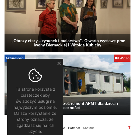
„Obrazy ciszy – rysunek i malarstwo”. Otwarto wystawę prac
Iwony Biernackiej i Witolda Kubichy
Aktualności
Wideo
Ta strona korzysta z
ciasteczek aby
świadczyć usługi na
Pomagamy. Warto wesprzeć remont APMT dla dzieci i
najwyższym poziomie.
społeczności
Dalsze korzystanie ze
strony oznacza, że
zgadzasz się na ich
TV28.pl
Regulamin
Redakcja
Reklama
Patronat
Kontakt
użycie.