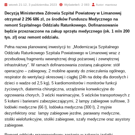
wtorek 21:12, 3 października 2023
Wyświetleń: 2 083
Autor: mantosz
Decyzją Ministerstwa Zdrowia Szpital Powiatowy w Limanowej
otrzymał 2 296 686 zł, ze środków Funduszu Medycznego na
remont Szpitalnego Oddziału Ratunkowego. Dofinansowanie
będzie przeznaczone na zakup sprzętu medycznego (ok. 1 mln 200
tys. zł) oraz remont oddziału.
Pełna nazwa planowanej inwestycji to: „Modernizacja Szpitalnego
Oddziału Ratunkowego Szpitala Powiatowego w Limanowej wraz z
przebudową fragmentu wewnętrznej drogi pożarowej i zewnętrznej
infrastruktury”. W ramach dofinansowania zostaną zakupione: stół
operacyjno – zabiegowy, 2 mobilne aparaty do znieczulenia ogólnego,
respirator do wentylacji okresowej i ciągłej (24h na dobę dla dorosłych i
dzieci o wadze od 2,5 kg), 5 kardiomonitorów i monitorów funkcji
życiowych, diatermia chirurgiczna, urządzenie konwekcyjne do
ogrzewania chorych, 3 wózki reanimacyjne, 5 wózków transportowych z
5 kołami i barierami zabezpieczającymi, 2 lampy zabiegowe sufitowe, 3
lodówki medyczne (66 l), lodówka medyczna (300 l), 2 myjnie
dezynfektory oraz lampy zabiegowe jezdne, parawany medyczne,
stoliki wielofunkcyjne, stoliki zabiegowe, szafy medyczne oraz asystory
zabiegowe.
Remont oddziału przeprowadzony zostanie w zakresie izolatki,