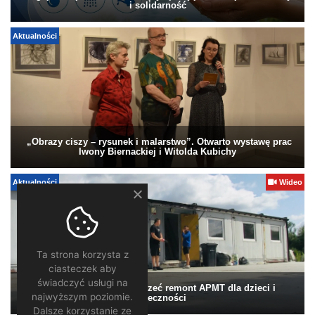
i solidarność
Aktualności
„Obrazy ciszy – rysunek i malarstwo”. Otwarto wystawę prac
Iwony Biernackiej i Witolda Kubichy
Aktualności
Wideo
Ta strona korzysta z
ciasteczek aby
świadczyć usługi na
Pomagamy. Warto wesprzeć remont APMT dla dzieci i
najwyższym poziomie.
społeczności
Dalsze korzystanie ze