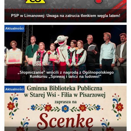
PSP w Limanowej: Uwaga na zatrucia tlenkiem węgla latem!
Aktualności
„Słopniczanie” wrócili z nagrodą z Ogólnopolskiego
Konkursu „Śpiewaj i tańcz na ludowo!”
Aktualności