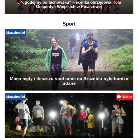
„Pogodejmy po lachowsku” – scenka obrzędowa Koła
Gospodyń Wiejskich w Pisarzowej
Sport
Aktualności
Mimo mgły i deszczu spotkanie na Szczeblu było bardzo
udane
Aktualności
Wideo