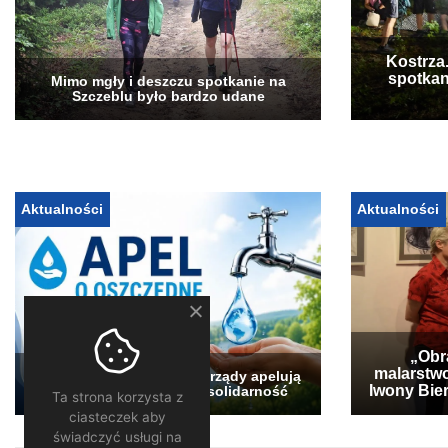
Kostrza
spotkan
Mimo mgły i deszczu spotkanie na
Szczeblu było bardzo udane
Aktualności
Aktualności
„Obra
malarstwo
Pogłębia się susza. Samorządy apelują
Iwony Bier
o oszczędzanie wody i solidarność
Ta strona korzysta z
ciasteczek aby
świadczyć usługi na