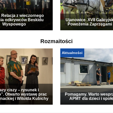
. Relacja z wieczornego
ia odkrywców Beskidu
Ujanowice. XVII Galicyjs
Wyspowego
Powożenia Zaprzęgami
Rozmaitości
Aktualności
zy ciszy – rysunek i
”. Otwarto wystawę prac
Pomagamy. Warto wespr
nackiej i Witolda Kubichy
APMT dla dzieci i społ