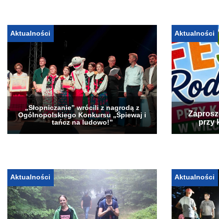
Aktualności
Aktualności
„Słopniczanie” wrócili z nagrodą z
Zaprosz
Ogólnopolskiego Konkursu „Śpiewaj i
przy 
tańcz na ludowo!”
Aktualności
Aktualności