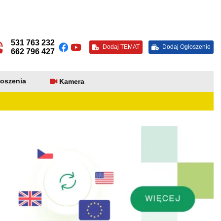
531 763 232
Dodaj TEMAT
Dodaj Ogłoszenie
662 796 427
oszenia
Kamera