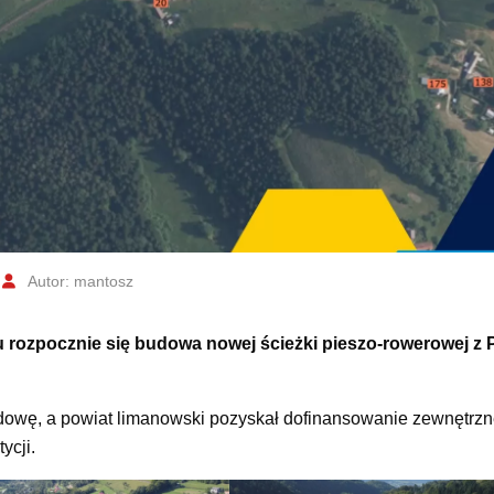
Autor: mantosz
rozpocznie się budowa nowej ścieżki pieszo-rowerowej z P
dowę, a powiat limanowski pozyskał dofinansowanie zewnętrz
ycji.