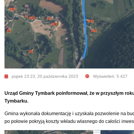
piątek 23:23, 20 października 2023
Wyświetleń: 5 427
Urząd Gminy Tymbark poinformował, że w przyszłym roku 
Tymbarku.
Gmina wykonała dokumentację i uzyskała pozwolenie na bu
po połowie pokryją koszty wkładu własnego do całości inwest