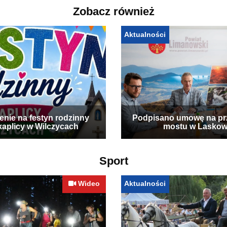
Zobacz również
Aktualności
enie na festyn rodzinny
Podpisano umowę na p
kaplicy w Wilczycach
mostu w Laskow
Sport
Wideo
Aktualności