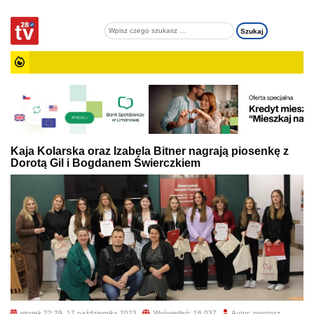
Kaja Kolarska oraz Izabela Bitner nagrają piosenkę z
Dorotą Gil i Bogdanem Świerczkiem
wtorek 22:29, 17 października 2023
Wyświetleń: 16 037
Autor: mantosz