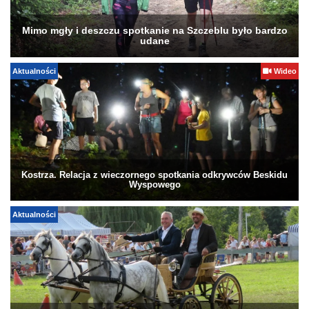
Mimo mgły i deszczu spotkanie na Szczeblu było bardzo
udane
Aktualności
Wideo
Kostrza. Relacja z wieczornego spotkania odkrywców Beskidu
Wyspowego
Aktualności