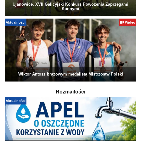
Ujanowice. XVII Galicyjski Konkurs Powożenia Zaprzęgami
Konnymi
Aktualności
Wideo
Wiktor Antosz brązowym medalistą Mistrzostw Polski
Rozmaitości
Aktualności