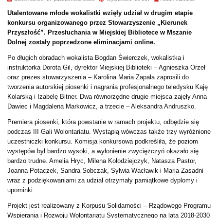
Utalentowane młode wokalistki wzięły udział w drugim etapie
konkursu organizowanego przez Stowarzyszenie „Kierunek
Przyszłość”. Przesłuchania w Miejskiej Bibliotece w Mszanie
Dolnej zostały poprzedzone eliminacjami online.
Po długich obradach wokalista Bogdan Świerczek, wokalistka i
instruktorka Dorota Gil, dyrektor Miejskiej Biblioteki – Agnieszka Orzeł
oraz prezes stowarzyszenia – Karolina Maria Zapała zaprosili do
tworzenia autorskiej piosenki i nagrania profesjonalnego teledysku Kaję
Kolarską i Izabelę Bitner. Dwa równorzędne drugie miejsca zajęły Anna
Dawiec i Magdalena Markowicz, a trzecie – Aleksandra Andruszko.
Premiera piosenki, która powstanie w ramach projektu, odbędzie się
podczas III Gali Wolontariatu. Wystąpią wówczas także trzy wyróżnione
uczestniczki konkursu. Komisja konkursowa podkreśliła, że poziom
występów był bardzo wysoki, a wyłonienie zwyciężczyń okazało się
bardzo trudne. Amelia Hryc, Milena Kołodziejczyk, Natasza Pastor,
Joanna Potaczek, Sandra Sobczak, Sylwia Wacławik i Maria Zasadni
wraz z podziękowaniami za udział otrzymały pamiątkowe dyplomy i
upominki.
Projekt jest realizowany z Korpusu Solidarności – Rządowego Programu
Wspierania i Rozwoju Wolontariatu Systematycznego na lata 2018-2030