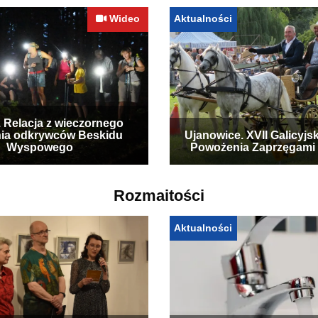
Wideo
Aktualności
. Relacja z wieczornego
ia odkrywców Beskidu
Ujanowice. XVII Galicyjs
Wyspowego
Powożenia Zaprzęgami
Rozmaitości
Aktualności