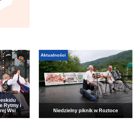
Aktualności
Beskidu
e Rytmy i
rej Wsi
Niedzielny piknik w Roztoce