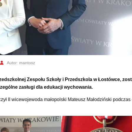
Autor: mantosz
edszkolnej Zespołu Szkoły i Przedszkola w Łostówce, zost
ególne zasługi dla edukacji wychowania.
ręczył II wicewojewoda małopolski Mateusz Małodziński podcza