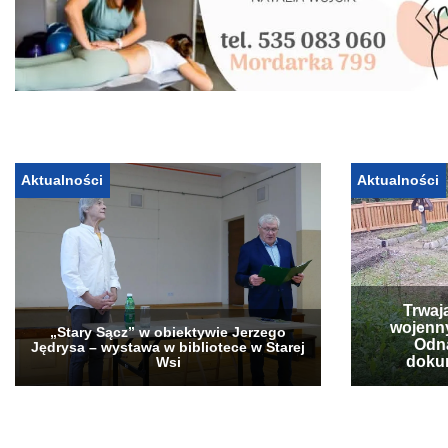
Aktualności
Aktualności
Trwaj
wojenn
„Stary Sącz” w obiektywie Jerzego
Odna
Jędrysa – wystawa w bibliotece w Starej
doku
Wsi