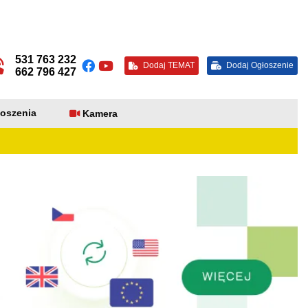
531 763 232
Dodaj TEMAT
Dodaj Ogłoszenie
662 796 427
oszenia
Kamera