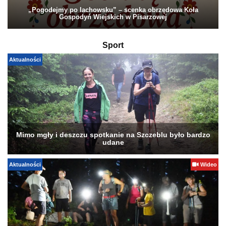
„Pogodejmy po lachowsku” – scenka obrzędowa Koła
Gospodyń Wiejskich w Pisarzowej
Sport
Aktualności
Mimo mgły i deszczu spotkanie na Szczeblu było bardzo
udane
Aktualności
Wideo