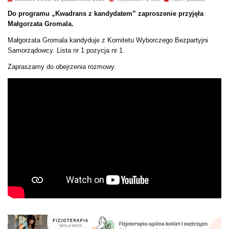
Do programu „Kwadrans z kandydatem” zaproszenie
przyjęła
Małgorzata Gromala.
Małgorzata Gromala kandyduje z Komitetu Wyborczego Bezpartyjni
Samorządowcy. Lista nr 1 pozycja nr 1.
Zapraszamy do obejrzenia rozmowy.