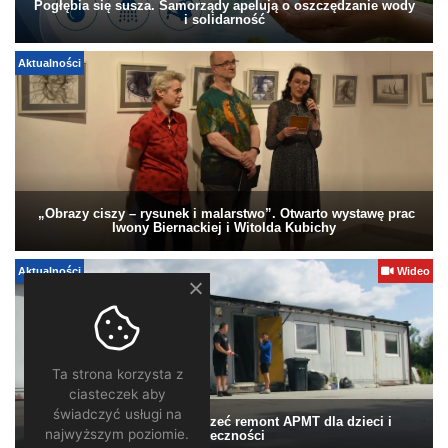
Pogłębia się susza. Samorządy apelują o oszczędzanie wody
i solidarność
Aktualności
„Obrazy ciszy – rysunek i malarstwo”. Otwarto wystawę prac
Iwony Biernackiej i Witolda Kubichy
Aktualności
Wideo
Ta strona korzysta z
ciasteczek aby
świadczyć usługi na
Pomagamy. Warto wesprzeć remont APMT dla dzieci i
najwyższym poziomie.
społeczności