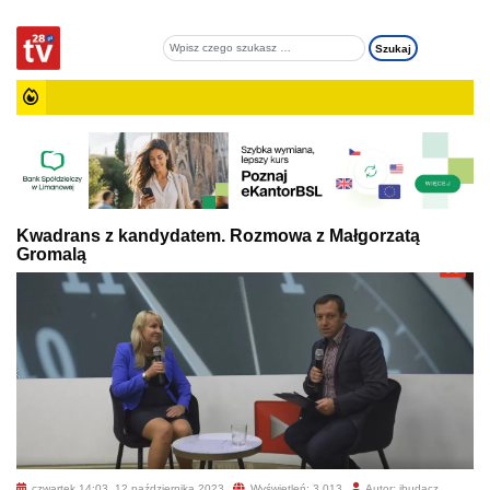
Kwadrans z kandydatem. Rozmowa z Małgorzatą
Gromalą
czwartek 14:03, 12 października 2023
Wyświetleń: 3 013
Autor: jbudacz