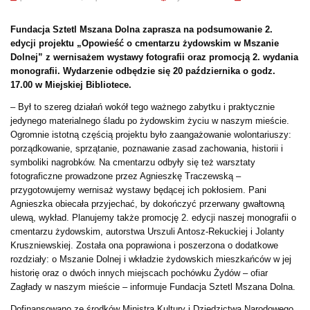
Fundacja Sztetl Mszana Dolna zaprasza na podsumowanie 2.
edycji projektu „Opowieść o cmentarzu żydowskim w Mszanie
Dolnej” z wernisażem wystawy fotografii oraz promocją 2. wydania
monografii. Wydarzenie odbędzie się 20 października o godz.
17.00 w Miejskiej Bibliotece.
– Był to szereg działań wokół tego ważnego zabytku i praktycznie
jedynego materialnego śladu po żydowskim życiu w naszym mieście.
Ogromnie istotną częścią projektu było zaangażowanie wolontariuszy:
porządkowanie, sprzątanie, poznawanie zasad zachowania, historii i
symboliki nagrobków. Na cmentarzu odbyły się też warsztaty
fotograficzne prowadzone przez Agnieszkę Traczewską –
przygotowujemy wernisaż wystawy będącej ich pokłosiem. Pani
Agnieszka obiecała przyjechać, by dokończyć przerwany gwałtowną
ulewą, wykład. Planujemy także promocję 2. edycji naszej monografii o
cmentarzu żydowskim, autorstwa Urszuli Antosz-Rekuckiej i Jolanty
Kruszniewskiej. Została ona poprawiona i poszerzona o dodatkowe
rozdziały: o Mszanie Dolnej i wkładzie żydowskich mieszkańców w jej
historię oraz o dwóch innych miejscach pochówku Żydów – ofiar
Zagłady w naszym mieście – informuje Fundacja Sztetl Mszana Dolna.
Dofinansowano ze środków Ministra Kultury i Dziedzictwa Narodowego,