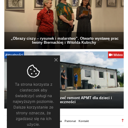
„Obrazy ciszy – rysunek i malarstwo”. Otwarto wystawę prac
Iwony Biernackiej i Witolda Kubichy
Aktualności
Wideo
Ta strona korzysta z
ciasteczek aby
świadczyć usługi na
Pomagamy. Warto wesprzeć remont APMT dla dzieci i
najwyższym poziomie.
społeczności
Dalsze korzystanie ze
strony oznacza, że
zgadzasz się na ich
TV28.pl
Regulamin
Redakcja
Reklama
Patronat
Kontakt
użycie.