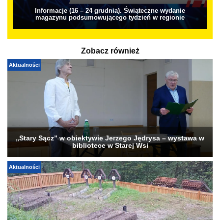
Informacje (16 – 24 grudnia). Świąteczne wydanie
magazynu podsumowującego tydzień w regionie
Zobacz również
Aktualności
„Stary Sącz” w obiektywie Jerzego Jędrysa – wystawa w
bibliotece w Starej Wsi
Aktualności