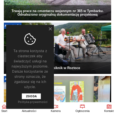
Trwają prace na cmentarzu wojennym nr 365 w Tymbarku.
Odnaleziono oryginalną dokumentację projektową
Aktualności
Ta strona korzysta z
ciasteczek aby
świadczyć usługi na
najwyższym poziomie.
Niedzielny piknik w Roztoce
Dalsze korzystanie ze
strony oznacza, że
Aktualności
zgadzasz się na ich
użycie.
ZGODA
Polityka prywatności
Start
Aktualności
Kamera
Ogłoszenia
Kontakt