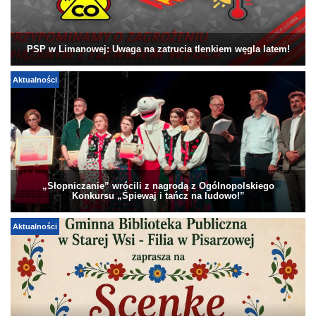
PSP w Limanowej: Uwaga na zatrucia tlenkiem węgla latem!
Aktualności
„Słopniczanie” wrócili z nagrodą z Ogólnopolskiego
Konkursu „Śpiewaj i tańcz na ludowo!”
Aktualności