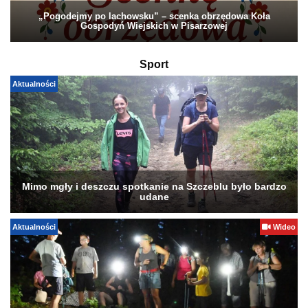
„Pogodejmy po lachowsku” – scenka obrzędowa Koła
Gospodyń Wiejskich w Pisarzowej
Sport
Aktualności
Mimo mgły i deszczu spotkanie na Szczeblu było bardzo
udane
Aktualności
Wideo