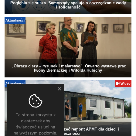
Pogłębia się susza. Samorządy apelują o oszczędzanie wody
i solidarność
Aktualności
„Obrazy ciszy – rysunek i malarstwo”. Otwarto wystawę prac
Iwony Biernackiej i Witolda Kubichy
Aktualności
Wideo
Ta strona korzysta z
ciasteczek aby
świadczyć usługi na
Pomagamy. Warto wesprzeć remont APMT dla dzieci i
najwyższym poziomie.
społeczności