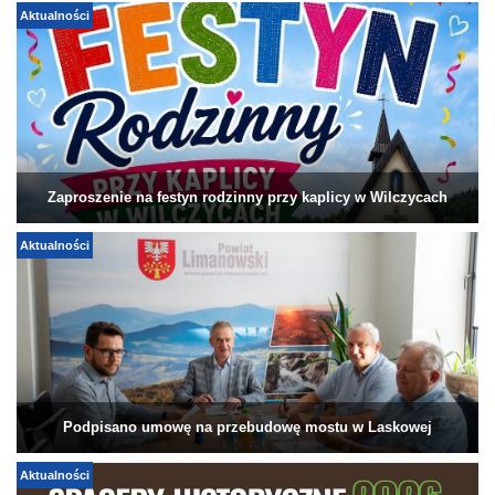
Aktualności
Zaproszenie na festyn rodzinny przy kaplicy w Wilczycach
Aktualności
Podpisano umowę na przebudowę mostu w Laskowej
Aktualności