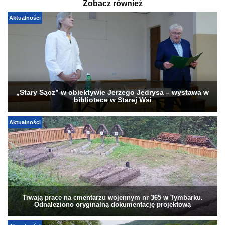
Zobacz również
Aktualności
„Stary Sącz” w obiektywie Jerzego Jędrysa – wystawa w
bibliotece w Starej Wsi
Aktualności
Trwają prace na cmentarzu wojennym nr 365 w Tymbarku.
Odnaleziono oryginalną dokumentację projektową