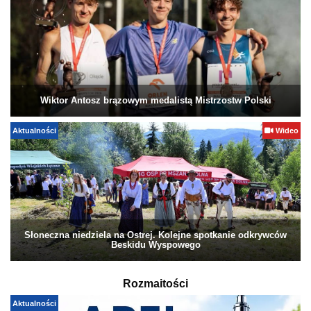
Wiktor Antosz brązowym medalistą Mistrzostw Polski
Aktualności
Wideo
Słoneczna niedziela na Ostrej. Kolejne spotkanie odkrywców
Beskidu Wyspowego
Rozmaitości
Aktualności