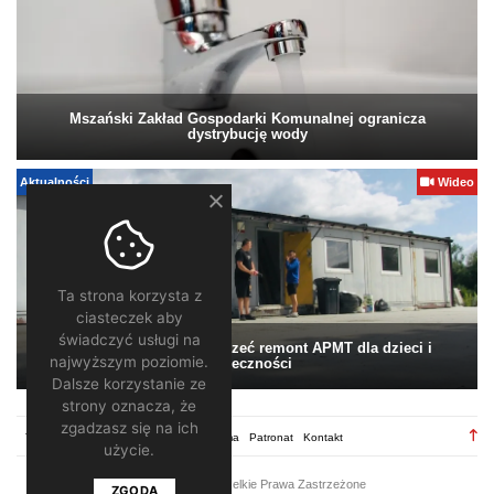
Mszański Zakład Gospodarki Komunalnej ogranicza
dystrybucję wody
Aktualności
Wideo
Ta strona korzysta z
ciasteczek aby
świadczyć usługi na
Pomagamy. Warto wesprzeć remont APMT dla dzieci i
najwyższym poziomie.
społeczności
Dalsze korzystanie ze
strony oznacza, że
zgadzasz się na ich
TV28.pl
Regulamin
Redakcja
Reklama
Patronat
Kontakt
użycie.
2026 ©
TV28
/ Wszelkie Prawa Zastrzeżone
ZGODA