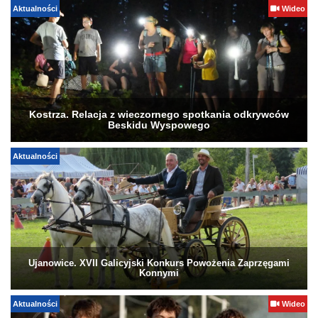
Aktualności
Wideo
Kostrza. Relacja z wieczornego spotkania odkrywców
Beskidu Wyspowego
Aktualności
Ujanowice. XVII Galicyjski Konkurs Powożenia Zaprzęgami
Konnymi
Aktualności
Wideo