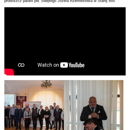
proboszcz parafii pw. Świętego Józefa Rzemieślnika w Starej Wsi.