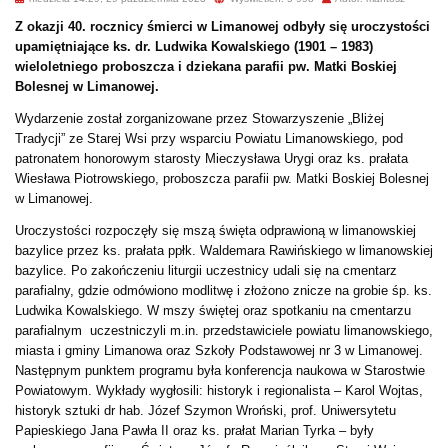
Z okazji 40. rocznicy śmierci w Limanowej odbyły się uroczystości
upamiętniające
ks. dr. Ludwika Kowalskiego (1901 – 1983)
wieloletniego proboszcza i dziekana parafii pw. Matki Boskiej
Bolesnej w Limanowej.
Wydarzenie został zorganizowane przez Stowarzyszenie „Bliżej
Tradycji” ze Starej Wsi przy wsparciu Powiatu Limanowskiego, pod
patronatem honorowym starosty Mieczysława Urygi oraz ks. prałata
Wiesława Piotrowskiego, proboszcza parafii pw. Matki Boskiej Bolesnej
w Limanowej.
Uroczystości rozpoczęły się mszą święta odprawioną w limanowskiej
bazylice przez ks. prałata ppłk. Waldemara Rawińskiego w limanowskiej
bazylice. Po zakończeniu liturgii uczestnicy udali się na cmentarz
parafialny, gdzie odmówiono modlitwę i złożono znicze na grobie śp. ks.
Ludwika Kowalskiego. W mszy świętej oraz spotkaniu na cmentarzu
parafialnym uczestniczyli m.in. przedstawiciele powiatu limanowskiego,
miasta i gminy Limanowa oraz Szkoły Podstawowej nr 3 w Limanowej.
Następnym punktem programu była konferencja naukowa w Starostwie
Powiatowym. Wykłady wygłosili: historyk i regionalista – Karol Wojtas,
historyk sztuki dr hab. Józef Szymon Wroński, prof. Uniwersytetu
Papieskiego Jana Pawła II oraz ks. prałat Marian Tyrka – były