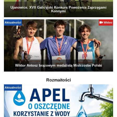
Ujanowice. XVII Galicyjski Konkurs Powożenia Zaprzęgami
Konnymi
Aktualności
Wideo
Wiktor Antosz brązowym medalistą Mistrzostw Polski
Rozmaitości
Aktualności