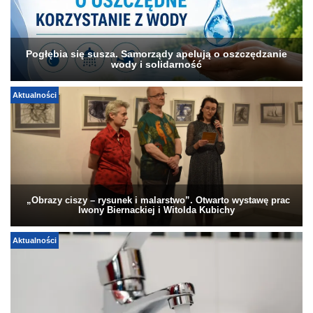
Pogłębia się susza. Samorządy apelują o oszczędzanie
wody i solidarność
Aktualności
„Obrazy ciszy – rysunek i malarstwo”. Otwarto wystawę prac
Iwony Biernackiej i Witolda Kubichy
Aktualności