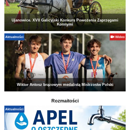
Ujanowice. XVII Galicyjski Konkurs Powożenia Zaprzęgami
Konnymi
Aktualności
Wideo
Wiktor Antosz brązowym medalistą Mistrzostw Polski
Rozmaitości
Aktualności