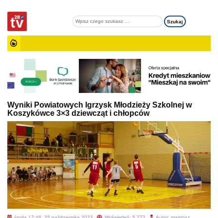
Wyniki Powiatowych Igrzysk Młodzieży Szkolnej w
Koszykówce 3×3 dziewcząt i chłopców
środa 17:46, 25 października 2023
Wyświetleń: 5 772
Autor: mantosz