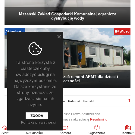
Mszański Zakład Gospodarki Komunalnej ogranicza
dystrybucję wody
Aktualności
Wideo
Ta strona korzysta z
ciasteczek aby
świadczyć usługi na
Pomagamy. Warto wesprzeć remont APMT dla dzieci i
najwyższym poziomie.
społeczności
Dalsze korzystanie ze
strony oznacza, że
zgadzasz się na ich
TV28.pl
Regulamin
Redakcja
Reklama
Patronat
Kontakt
użycie.
2026 ©
TV28
/ Wszelkie Prawa Zastrzeżone
ZGODA
Korzystanie z portalu oznacza akceptację
Regulaminu
Polityka prywatności
Start
Aktualności
Kamera
Ogłoszenia
Kontakt