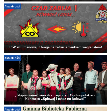
Aktualności
PSP w Limanowej: Uwaga na zatrucia tlenkiem węgla latem!
Aktualności
„Słopniczanie” wrócili z nagrodą z Ogólnopolskiego
Konkursu „Śpiewaj i tańcz na ludowo!”
Aktualności