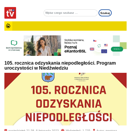
105. rocznica odzyskania niepodległości. Program
uroczystości w Niedźwiedziu
poniedziałek 21:38, 6 listopada 2023
Wyświetleń: 1 735
Autor: mantosz