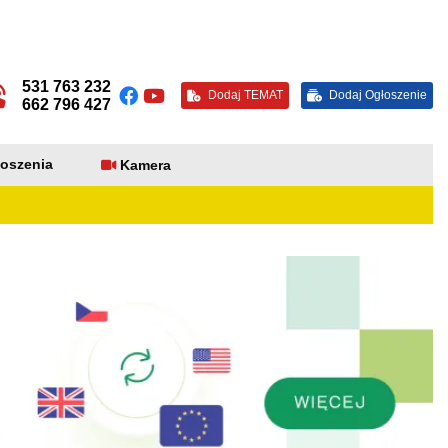
531 763 232
Dodaj TEMAT
Dodaj Ogłoszenie
662 796 427
oszenia
Kamera