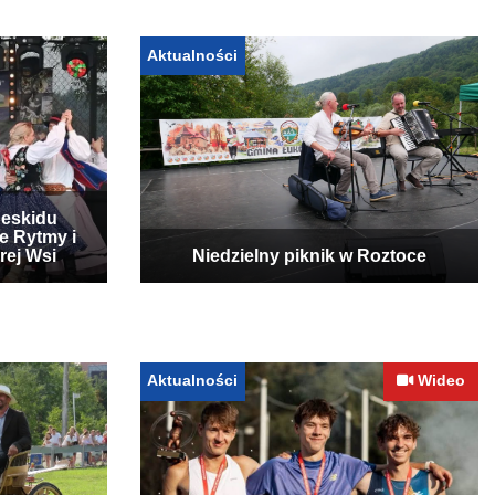
Aktualności
Beskidu
e Rytmy i
rej Wsi
Niedzielny piknik w Roztoce
Aktualności
Wideo