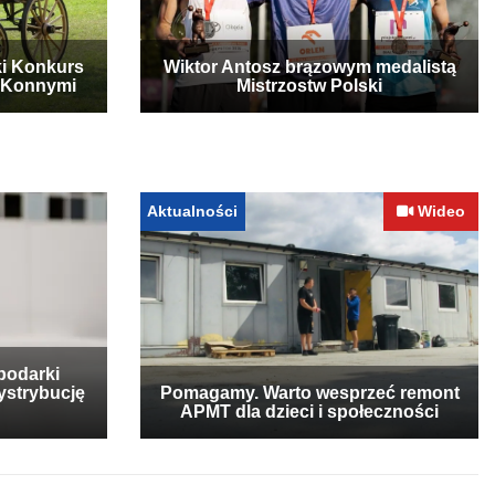
ki Konkurs
Wiktor Antosz brązowym medalistą
 Konnymi
Mistrzostw Polski
Aktualności
Wideo
podarki
ystrybucję
Pomagamy. Warto wesprzeć remont
APMT dla dzieci i społeczności