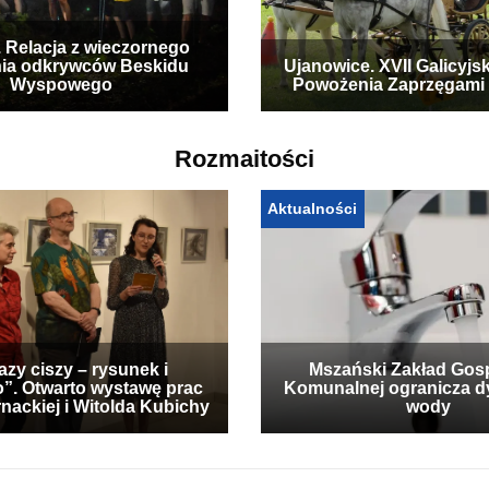
. Relacja z wieczornego
ia odkrywców Beskidu
Ujanowice. XVII Galicyjs
Wyspowego
Powożenia Zaprzęgami
Rozmaitości
Aktualności
zy ciszy – rysunek i
Mszański Zakład Gos
”. Otwarto wystawę prac
Komunalnej ogranicza d
nackiej i Witolda Kubichy
wody