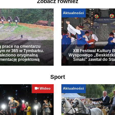
Zobacz również
Aktualności
ą prace na cmentarzu
ym nr 365 w Tymbarku.
XIII Festiwal Kultury 
leziono oryginalną
Wyspowego „Beskidzki
mentację projektową
Smaki” zawitał do Sta
Sport
Wideo
Aktualności