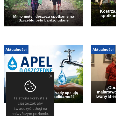
Kostrza
spotkan
Mimo mgły i deszczu spotkanie na
Szczeblu było bardzo udane
Aktualności
Aktualności
„Obra
malarstwo
Pogłębia się susza. Samorządy apelują
Iwony Bier
o oszczędzanie wody i solidarność
Ta strona korzysta z
ciasteczek aby
świadczyć usługi na
najwyższym poziomie.