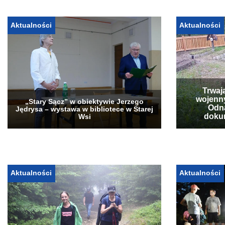
Aktualności
Aktualności
Trwaj
wojenn
„Stary Sącz” w obiektywie Jerzego
Odna
Jędrysa – wystawa w bibliotece w Starej
doku
Wsi
Aktualności
Aktualności