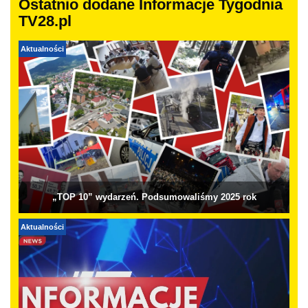
Ostatnio dodane Informacje Tygodnia
TV28.pl
Aktualności
„TOP 10” wydarzeń. Podsumowaliśmy 2025 rok
Aktualności