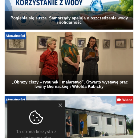
Pogłębia się susza. Samorządy apelują o oszczędzanie wody
i solidarność
Aktualności
„Obrazy ciszy – rysunek i malarstwo”. Otwarto wystawę prac
Iwony Biernackiej i Witolda Kubichy
Aktualności
Wideo
Ta strona korzysta z
ciasteczek aby