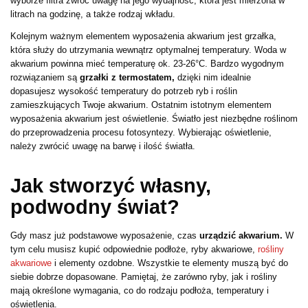
wyborze filtra zwróć uwagę na jego wydajność, która jest mierzona w
litrach na godzinę, a także rodzaj wkładu.
Kolejnym ważnym elementem wyposażenia akwarium jest grzałka,
która służy do utrzymania wewnątrz optymalnej temperatury. Woda w
akwarium powinna mieć temperaturę ok. 23-26°C. Bardzo wygodnym
rozwiązaniem są
grzałki z termostatem,
dzięki nim idealnie
dopasujesz wysokość temperatury do potrzeb ryb i roślin
zamieszkujących Twoje akwarium. Ostatnim istotnym elementem
wyposażenia akwarium jest oświetlenie. Światło jest niezbędne roślinom
do przeprowadzenia procesu fotosyntezy. Wybierając oświetlenie,
należy zwrócić uwagę na barwę i ilość światła.
Jak stworzyć własny,
podwodny świat?
Gdy masz już podstawowe wyposażenie, czas
urządzić akwarium.
W
tym celu musisz kupić odpowiednie podłoże, ryby akwariowe,
rośliny
akwariowe
i elementy ozdobne. Wszystkie te elementy muszą być do
siebie dobrze dopasowane. Pamiętaj, że zarówno ryby, jak i rośliny
mają określone wymagania, co do rodzaju podłoża, temperatury i
oświetlenia.