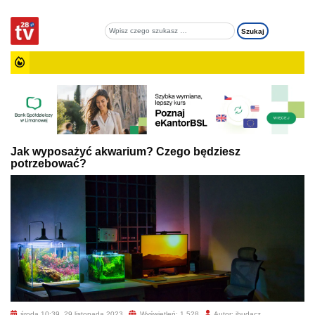
Jak wyposażyć akwarium? Czego będziesz
potrzebować?
środa 10:39, 29 listopada 2023
Wyświetleń: 1 528
Autor: jbudacz