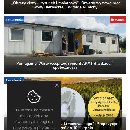
„Obrazy ciszy – rysunek i malarstwo”. Otwarto wystawę prac
Iwony Biernackiej i Witolda Kubichy
Aktualności
Wideo
Pomagamy. Warto wesprzeć remont APMT dla dzieci i
społeczności
Aktualności
Ta strona korzysta z
ciasteczek aby
świadczyć usługi na
„Turystyczna Perła Powiatu Limanowskiego”. Propozycje
najwyższym poziomie.
można zgłaszać do 10 sierpnia