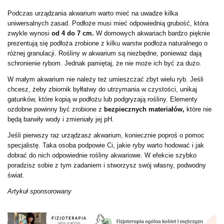
Podczas urządzania akwarium warto mieć na uwadze kilka
uniwersalnych zasad. Podłoże musi mieć odpowiednią grubość, która
zwykle wynosi
od 4 do 7 cm.
W domowych akwariach bardzo pięknie
prezentują się podłoża zrobione z kilku warstw podłoża naturalnego o
różnej granulacji. Rośliny w akwarium są niezbędne, ponieważ dają
schronienie rybom. Jednak pamiętaj, że nie może ich być za dużo.
W małym akwarium nie należy też umieszczać zbyt wielu ryb. Jeśli
chcesz, żeby zbiornik byłłatwy do utrzymania w czystości, unikaj
gatunków, które kopią w podłożu lub podgryzają rośliny. Elementy
ozdobne powinny być zrobione z
bezpiecznych materiałów,
które nie
będą barwiły wody i zmieniały jej pH.
Jeśli pierwszy raz urządzasz akwarium, koniecznie poproś o pomoc
specjalistę. Taka osoba podpowie Ci, jakie ryby warto hodować i jak
dobrać do nich odpowiednie rośliny akwariowe. W efekcie szybko
poradzisz sobie z tym zadaniem i stworzysz swój własny, podwodny
świat.
Artykuł sponsorowany