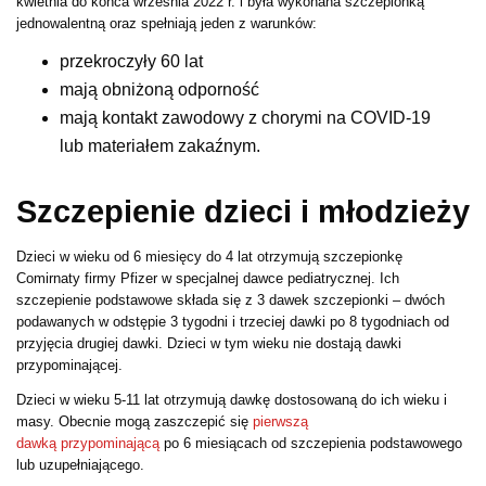
kwietnia do końca września 2022 r. i była wykonana szczepionką
jednowalentną oraz spełniają jeden z warunków:
przekroczyły 60 lat
mają obniżoną odporność
mają kontakt zawodowy z chorymi na COVID-19
lub materiałem zakaźnym.
Szczepienie dzieci i młodzieży
Dzieci w wieku od 6 miesięcy do 4 lat otrzymują szczepionkę
Comirnaty firmy Pfizer w specjalnej dawce pediatrycznej. Ich
szczepienie podstawowe składa się z 3 dawek szczepionki – dwóch
podawanych w odstępie 3 tygodni i trzeciej dawki po 8 tygodniach od
przyjęcia drugiej dawki. Dzieci w tym wieku nie dostają dawki
przypominającej.
Dzieci w wieku 5-11 lat otrzymują dawkę dostosowaną do ich wieku i
masy. Obecnie mogą zaszczepić się
pierwszą
dawką przypominającą
po 6 miesiącach od szczepienia podstawowego
lub uzupełniającego.