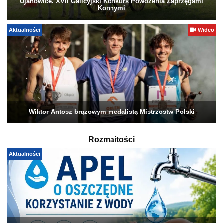
Ujanowice. XVII Galicyjski Konkurs Powożenia Zaprzęgami
Konnymi
Aktualności
Wideo
Wiktor Antosz brązowym medalistą Mistrzostw Polski
Rozmaitości
Aktualności