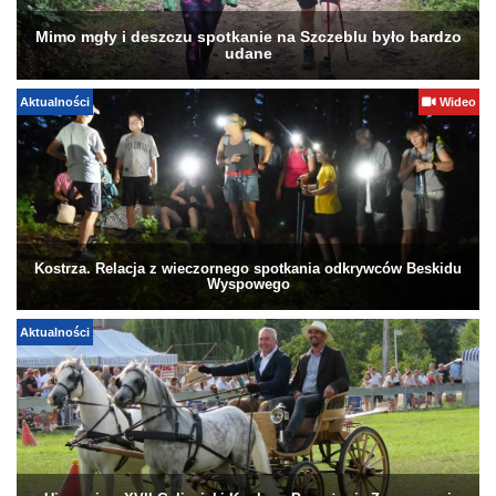
Mimo mgły i deszczu spotkanie na Szczeblu było bardzo
udane
Aktualności
Wideo
Kostrza. Relacja z wieczornego spotkania odkrywców Beskidu
Wyspowego
Aktualności