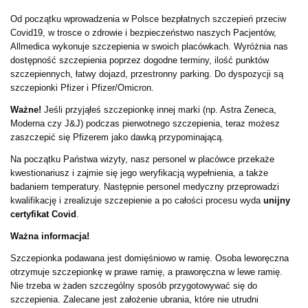
Od początku wprowadzenia w Polsce bezpłatnych szczepień przeciw
Covid19, w trosce o zdrowie i bezpieczeństwo naszych Pacjentów,
Allmedica wykonuje szczepienia w swoich placówkach. Wyróżnia nas
dostępność szczepienia poprzez dogodne terminy, ilość punktów
szczepiennych, łatwy dojazd, przestronny parking. Do dyspozycji są
szczepionki Pfizer i Pfizer/Omicron.
Ważne!
Jeśli przyjąłeś szczepionkę innej marki (np. Astra Zeneca,
Moderna czy J&J) podczas pierwotnego szczepienia, teraz możesz
zaszczepić się Pfizerem jako dawką przypominającą.
Na początku Państwa wizyty, nasz personel w placówce przekaże
kwestionariusz i zajmie się jego weryfikacją wypełnienia, a także
badaniem temperatury. Następnie personel medyczny przeprowadzi
kwalifikację i zrealizuje szczepienie a po całości procesu wyda
unijny
certyfikat Covid
.
Ważna informacja!
Szczepionka podawana jest domięśniowo w ramię. Osoba leworęczna
otrzymuje szczepionkę w prawe ramię, a praworęczna w lewe ramię.
Nie trzeba w żaden szczególny sposób przygotowywać się do
szczepienia. Zalecane jest założenie ubrania, które nie utrudni