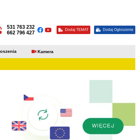
531 763 232
Dodaj TEMAT
Dodaj Ogłoszenie
662 796 427
oszenia
Kamera