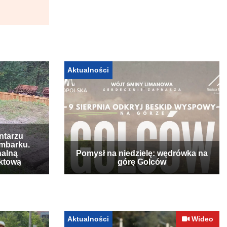
Aktualności
ntarzu
mbarku.
nalną
Pomysł na niedzielę: wędrówka na
ktową
górę Golców
Aktualności
Wideo