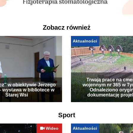
Zobacz również
Aktualności
Trwają prace na cme
cz” w obiektywie Jerzego
wojennym nr 365 w Ty
– wystawa w bibliotece w
Odnaleziono orygi
Starej Wsi
dokumentację proje
Sport
Wideo
Aktualności