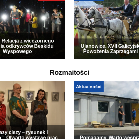
. Relacja z wieczornego
ia odkrywców Beskidu
Ujanowice. XVII Galicyjs
Wyspowego
Powożenia Zaprzęgami
Rozmaitości
Aktualności
zy ciszy – rysunek i