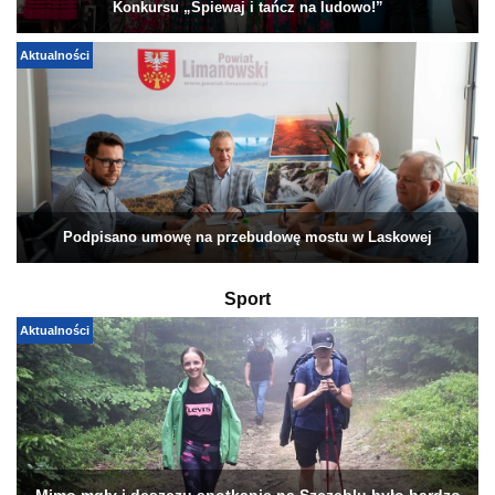
Konkursu „Śpiewaj i tańcz na ludowo!”
Aktualności
Podpisano umowę na przebudowę mostu w Laskowej
Sport
Aktualności