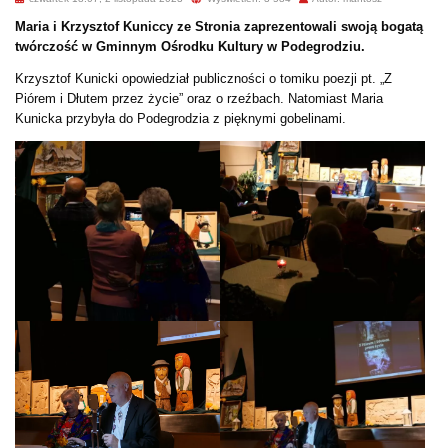
Maria i Krzysztof Kuniccy ze Stronia zaprezentowali swoją bogatą
twórczość w Gminnym Ośrodku Kultury w Podegrodziu.
Krzysztof Kunicki opowiedział publiczności o tomiku poezji pt. „Z
Piórem i Dłutem przez życie” oraz o rzeźbach. Natomiast Maria
Kunicka przybyła do Podegrodzia z pięknymi gobelinami.