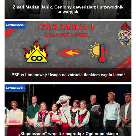
Zmarł Marian Janik. Ceniony gawędziarz i przewodnik
kalwaryjski
Aktualności
PSP w Limanowej: Uwaga na zatrucia tlenkiem węgla latem!
Aktualności
„Słopniczanie” wrócili z nagrodą z Ogólnopolskiego