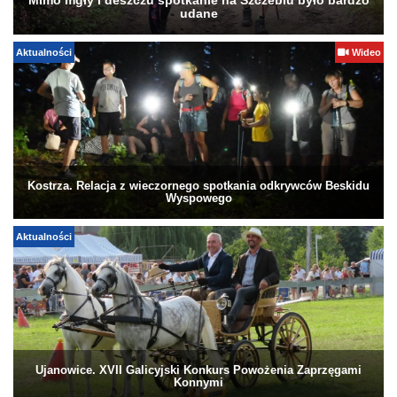
Mimo mgły i deszczu spotkanie na Szczeblu było bardzo
udane
Aktualności
Wideo
Kostrza. Relacja z wieczornego spotkania odkrywców Beskidu
Wyspowego
Aktualności
Ujanowice. XVII Galicyjski Konkurs Powożenia Zaprzęgami
Konnymi