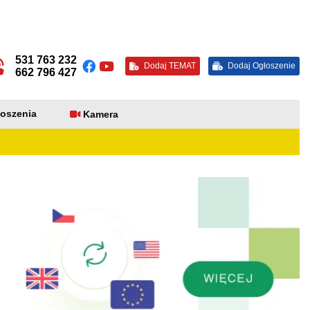
531 763 232
Dodaj TEMAT
Dodaj Ogłoszenie
662 796 427
oszenia
Kamera