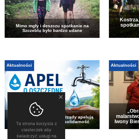
Kostrza
spotkan
Mimo mgły i deszczu spotkanie na
Szczeblu było bardzo udane
Aktualności
Aktualności
„Obra
malarstwo
Pogłębia się susza. Samorządy apelują
Iwony Bier
Ta strona korzysta z
o oszczędzanie wody i solidarność
ciasteczek aby
świadczyć usługi na