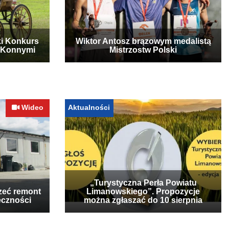
ki Konkurs
Wiktor Antosz brązowym medalistą
 Konnymi
Mistrzostw Polski
Wideo
Aktualności
„Turystyczna Perła Powiatu
zeć remont
Limanowskiego”. Propozycje
eczności
można zgłaszać do 10 sierpnia