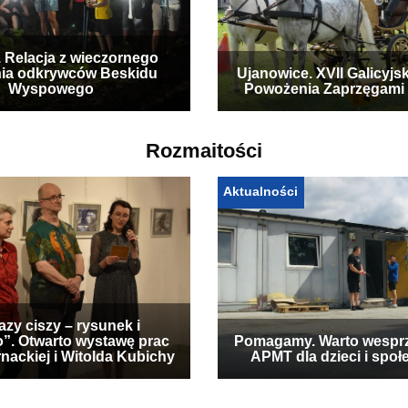
. Relacja z wieczornego
ia odkrywców Beskidu
Ujanowice. XVII Galicyjs
Wyspowego
Powożenia Zaprzęgami
Rozmaitości
Aktualności
zy ciszy – rysunek i
”. Otwarto wystawę prac
Pomagamy. Warto wespr
nackiej i Witolda Kubichy
APMT dla dzieci i społ