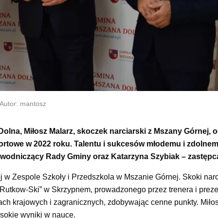
Autor: mantosz
lna, Miłosz Malarz, skoczek narciarski z Mszany Górnej, o
portowe w 2022 roku. Talentu i sukcesów młodemu i zdolne
ewodniczący Rady Gminy oraz Katarzyna Szybiak – zastępca
j w Zespole Szkoły i Przedszkola w Mszanie Górnej. Skoki narc
„Rutkow-Ski” w Skrzypnem, prowadzonego przez trenera i prez
ch krajowych i zagranicznych, zdobywając cenne punkty. Miło
sokie wyniki w nauce.