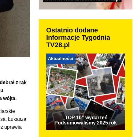
Ostatnio dodane
Informacje Tygodnia
TV28.pl
Aktualności
debrał z rąk
mu
 wójta.
iarskie
„TOP 10” wydarzeń.
esa, Łukasza
Podsumowaliśmy 2025 rok
sz uprawia