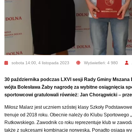
sobota 14:00, 4 listopada 2023
Wyświetleń: 4 980
30 października podczas LXVI sesji Rady Gminy Mszana Do
wójta Bolesława Żaby nagrodę za wybitne osiągnięcia s
sportowcowi gratulowali również: Jan Chorągwicki – prz
Miłosz Malarz jest uczniem szóstej klasy Szkoły Podstawowe
trenuje od 2018 roku. Obecnie należy do Klubu Sportowego 
Rutkowskiego. Zawodnik co roku reprezentuje klub w zawoda
także z sukcesami kombinację norweską. Ponadto osiąga wy