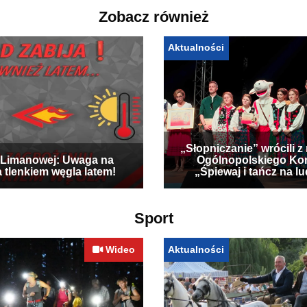
Zobacz również
Aktualności
„Słopniczanie” wrócili z
Limanowej: Uwaga na
Ogólnopolskiego Ko
a tlenkiem węgla latem!
„Śpiewaj i tańcz na l
Sport
Wideo
Aktualności