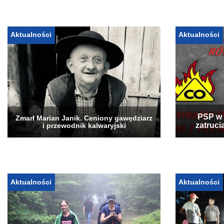
Aktualności
Aktualności
PSP w 
Zmarł Marian Janik. Ceniony gawędziarz
zatruci
i przewodnik kalwaryjski
Aktualności
Aktualności