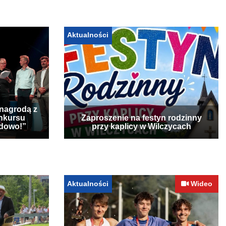
Aktualności
 nagrodą z
nkursu
Zaproszenie na festyn rodzinny
udowo!”
przy kaplicy w Wilczycach
Aktualności
Wideo