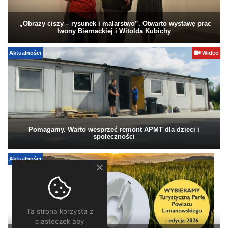
„Obrazy ciszy – rysunek i malarstwo”. Otwarto wystawę prac
Iwony Biernackiej i Witolda Kubichy
Aktualności
Wideo
Pomagamy. Warto wesprzeć remont APMT dla dzieci i
społeczności
Aktualności
Ta strona korzysta z
ciasteczek aby