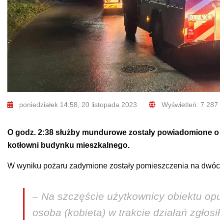
poniedziałek 14:58, 20 listopada 2023
Wyświetleń: 7 287
O godz. 2:38 służby mundurowe zostały powiadomione o 
kotłowni budynku mieszkalnego.
W wyniku pożaru zadymione zostały pomieszczenia na dwóch
– Na szczęście użytkownicy obiektu opu
osoba (kobieta) w trakcie działań zgłos