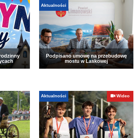
Aktualności
rodzinny
Podpisano umowę na przebudowę
zycach
mostu w Laskowej
Aktualności
Wideo