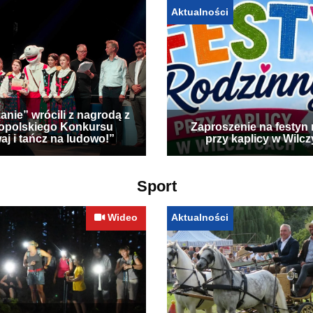
Aktualności
anie” wrócili z nagrodą z
opolskiego Konkursu
Zaproszenie na festyn 
aj i tańcz na ludowo!”
przy kaplicy w Wilc
Sport
Wideo
Aktualności