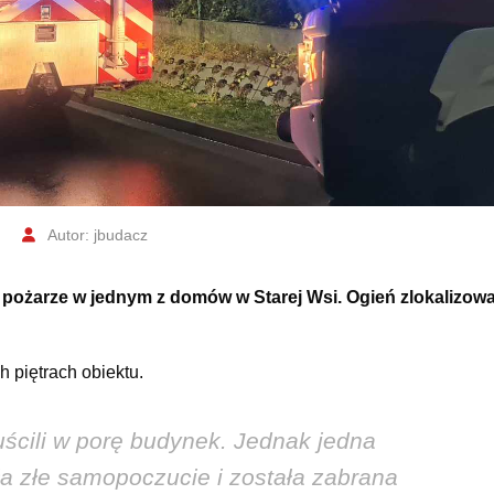
Autor: jbudacz
pożarze w jednym z domów w Starej Wsi. Ogień zlokalizow
 piętrach obiektu.
ścili w porę budynek. Jednak jedna
iła złe samopoczucie i została zabrana