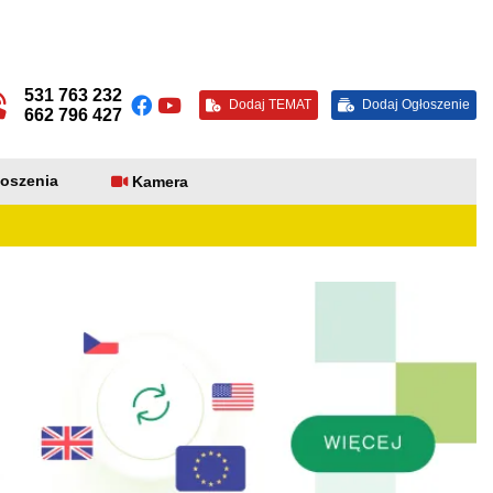
531 763 232
Dodaj TEMAT
Dodaj Ogłoszenie
662 796 427
oszenia
Kamera