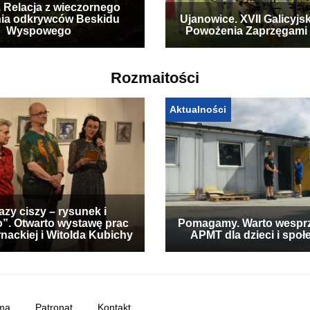
. Relacja z wieczornego
ia odkrywców Beskidu
Ujanowice. XVII Galicyjs
Wyspowego
Powożenia Zaprzęgami
Rozmaitości
Aktualności
zy ciszy – rysunek i
”. Otwarto wystawę prac
Pomagamy. Warto wespr
nackiej i Witolda Kubichy
APMT dla dzieci i społ
ma
Patronat
Kontakt