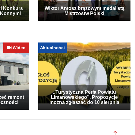
ki Konkurs
Wiktor Antosz brązowym medalistą
 Konnymi
Mistrzostw Polski
Wideo
Aktualności
„Turystyczna Perła Powiatu
zeć remont
Limanowskiego”. Propozycje
eczności
można zgłaszać do 10 sierpnia