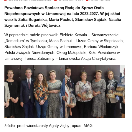
Powołano Powiatową Społeczną Radę do Spraw Osób
Niepełnosprawnych w Limanowej na lata 2023-2027. W jej skład
weszli: Zofia Bugańska, Maria Pachut, Stanisław Sajdak, Natalia
Szymoniak i Dorota Wójtowicz.
W poprzedniej radzie pracowali: Elżbieta Kawula – Stowarzyszenie
„Remedium” w Tymbarku; Maria Pachut – Urząd Gminy w Słopnicach;
Stanisław Sajdak- Urząd Gminy w Limanowej; Barbara Włodarczyk –
Polski Związek Niewidomych. Okręg Małopolski, Koło Powiatowe w
Limanowej; Teresa Zabramny – Limanowska Akcja Charytatywna.
źródło: profil wicestarosty Agaty Zięby; oprac. MAG