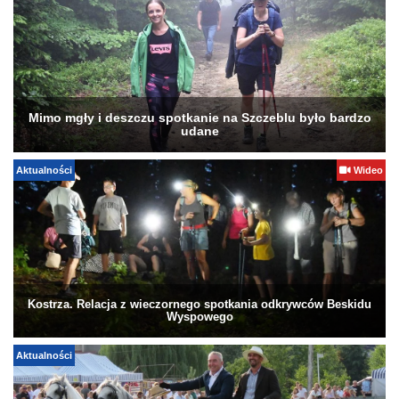
Mimo mgły i deszczu spotkanie na Szczeblu było bardzo
udane
Aktualności
Wideo
Kostrza. Relacja z wieczornego spotkania odkrywców Beskidu
Wyspowego
Aktualności