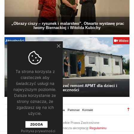
„Obrazy ciszy – rysunek i malarstwo”. Otwarto wystawę prac
Iwony Biernackiej i Witolda Kubichy
Aktualności
Wideo
Ta strona korzysta z
ciasteczek aby
świadczyć usługi na
Pomagamy. Warto wesprzeć remont APMT dla dzieci i
najwyższym poziomie.
społeczności
Dalsze korzystanie ze
strony oznacza, że
zgadzasz się na ich
TV28.pl
Regulamin
Redakcja
Reklama
Patronat
Kontakt
użycie.
2026 ©
TV28
/ Wszelkie Prawa Zastrzeżone
ZGODA
Korzystanie z portalu oznacza akceptację
Regulaminu
Polityka prywatności