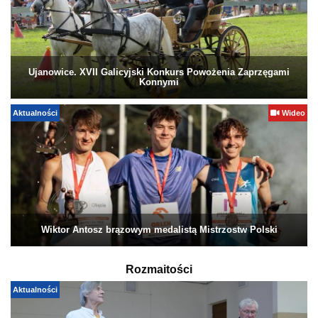
Ujanowice. XVII Galicyjski Konkurs Powożenia Zaprzęgami
Konnymi
Aktualności
Wideo
Wiktor Antosz brązowym medalistą Mistrzostw Polski
Rozmaitości
Aktualności