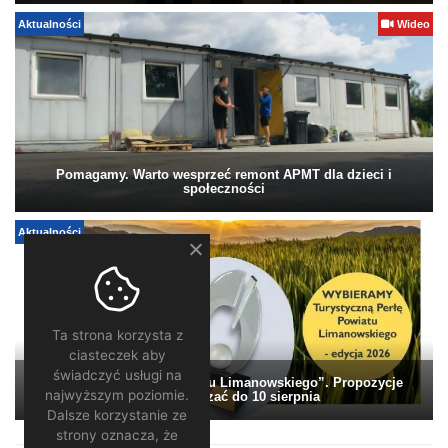
Aktualności
Wideo
Pomagamy. Warto wesprzeć remont APMT dla dzieci i
społeczności
Aktualności
Ta strona korzysta z
ciasteczek aby
świadczyć usługi na
„Turystyczna Perła Powiatu Limanowskiego”. Propozycje
najwyższym poziomie.
można zgłaszać do 10 sierpnia
Dalsze korzystanie ze
strony oznacza, że