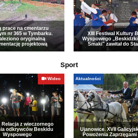
ą prace na cmentarzu
ym nr 365 w Tymbarku.
XIII Festiwal Kultury 
leziono oryginalną
Wyspowego „Beskidzki
mentację projektową
Smaki” zawitał do Sta
Sport
Wideo
Aktualności
. Relacja z wieczornego
ia odkrywców Beskidu
Ujanowice. XVII Galicyjs
Wyspowego
Powożenia Zaprzęgami