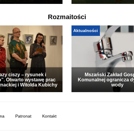
Rozmaitości
Aktualności
zy ciszy – rysunek i
Mszański Zakład Gos
”. Otwarto wystawę prac
Komunalnej ogranicza d
nackiej i Witolda Kubichy
wody
ma
Patronat
Kontakt