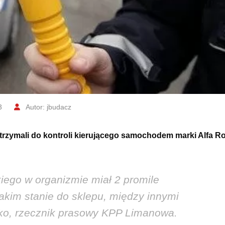
3
Autor: jbudacz
atrzymali do kontroli kierującego samochodem marki Alfa R
iego w organizmie miał 2 promile
takim stanie do sklepu, między innymi
atko, rzecznik prasowy KPP Limanowa.