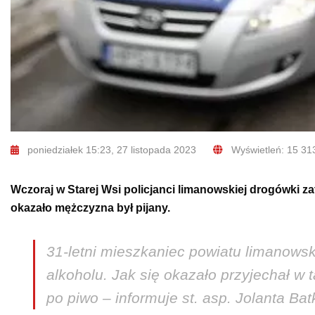
poniedziałek 15:23, 27 listopada 2023
Wyświetleń: 15 31
Wczoraj w Starej Wsi policjanci limanowskiej drogówki z
okazało mężczyzna był pijany.
31-letni mieszkaniec powiatu limanowsk
alkoholu. Jak się okazało przyjechał w 
po piwo – informuje st. asp. Jolanta B