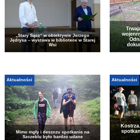
Trwaj
wojenn
„Stary Sącz” w obiektywie Jerzego
Odna
Jędrysa – wystawa w bibliotece w Starej
doku
Wsi
Aktualności
Aktualności
Kostrza
spotkan
Mimo mgły i deszczu spotkanie na
Szczeblu było bardzo udane