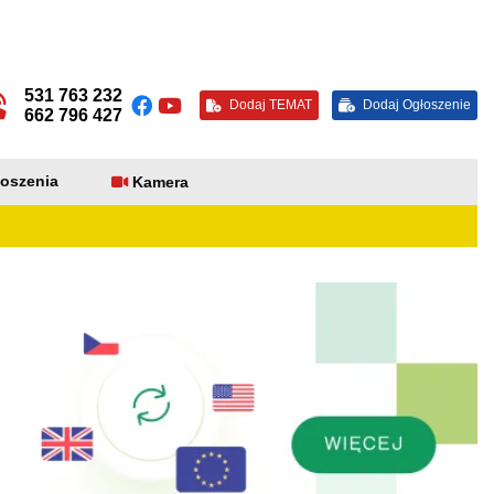
531 763 232
Dodaj TEMAT
Dodaj Ogłoszenie
662 796 427
oszenia
Kamera