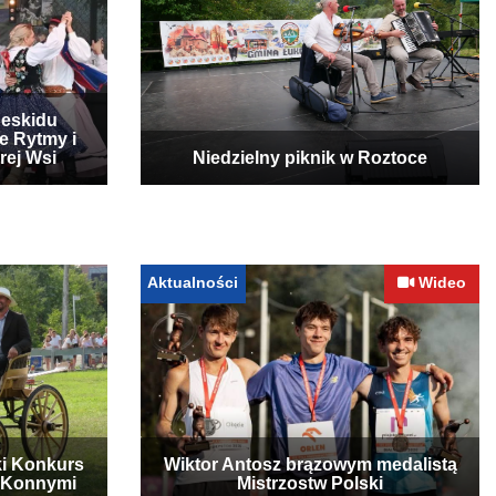
Beskidu
e Rytmy i
rej Wsi
Niedzielny piknik w Roztoce
Aktualności
Wideo
ki Konkurs
Wiktor Antosz brązowym medalistą
 Konnymi
Mistrzostw Polski