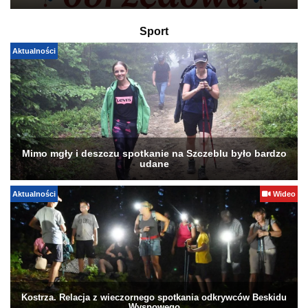
Sport
Aktualności
Mimo mgły i deszczu spotkanie na Szczeblu było bardzo
udane
Aktualności
Wideo
Kostrza. Relacja z wieczornego spotkania odkrywców Beskidu