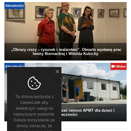
Aktualności
„Obrazy ciszy – rysunek i malarstwo”. Otwarto wystawę prac
Iwony Biernackiej i Witolda Kubichy
Aktualności
Wideo
Ta strona korzysta z
ciasteczek aby
świadczyć usługi na
Pomagamy. Warto wesprzeć remont APMT dla dzieci i
najwyższym poziomie.
społeczności
Dalsze korzystanie ze
strony oznacza, że