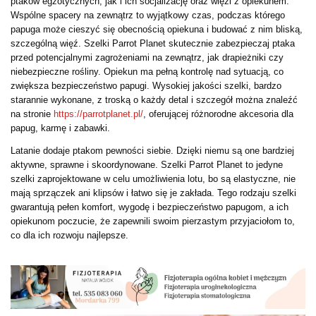
ptaków egzotycznych, jak i ich socjalizację oraz więzi z opiekunem.
Wspólne spacery na zewnątrz to wyjątkowy czas, podczas którego
papuga może cieszyć się obecnością opiekuna i budować z nim bliską,
szczególną więź. Szelki Parrot Planet skutecznie zabezpieczaj ptaka
przed potencjalnymi zagrożeniami na zewnątrz, jak drapieżniki czy
niebezpieczne rośliny. Opiekun ma pełną kontrolę nad sytuacją, co
zwiększa bezpieczeństwo papugi. Wysokiej jakości szelki, bardzo
starannie wykonane, z troską o każdy detal i szczegół można znaleźć
na stronie
https://parrotplanet.pl/
, oferującej różnorodne akcesoria dla
papug, karmę i zabawki.
Latanie dodaje ptakom pewności siebie. Dzięki niemu są one bardziej
aktywne, sprawne i skoordynowane. Szelki Parrot Planet to jedyne
szelki zaprojektowane w celu umożliwienia lotu, bo są elastyczne, nie
mają sprzączek ani klipsów i łatwo się je zakłada. Tego rodzaju szelki
gwarantują pełen komfort, wygodę i bezpieczeństwo papugom, a ich
opiekunom poczucie, że zapewnili swoim pierzastym przyjaciołom to,
co dla ich rozwoju najlepsze.