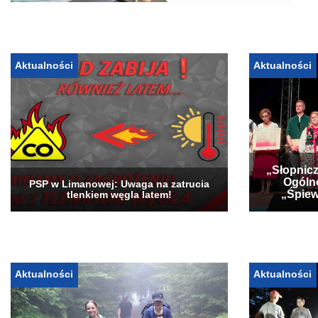
Aktualności
Aktualności
„Słopnicz
Ogóln
PSP w Limanowej: Uwaga na zatrucia
„Śpiew
tlenkiem węgla latem!
Aktualności
Aktualności