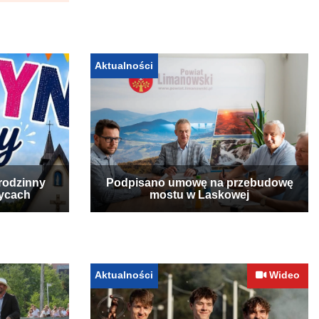
Aktualności
rodzinny
Podpisano umowę na przebudowę
zycach
mostu w Laskowej
Aktualności
Wideo