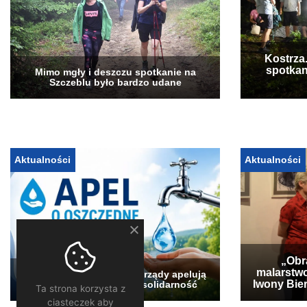
Kostrza
spotkan
Mimo mgły i deszczu spotkanie na
Szczeblu było bardzo udane
Aktualności
Aktualności
„Obra
malarstwo
Pogłębia się susza. Samorządy apelują
Iwony Bier
o oszczędzanie wody i solidarność
Ta strona korzysta z
ciasteczek aby