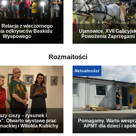
. Relacja z wieczornego
ia odkrywców Beskidu
Ujanowice. XVII Galicyjs
Wyspowego
Powożenia Zaprzęgami
Rozmaitości
Aktualności
zy ciszy – rysunek i
”. Otwarto wystawę prac
Pomagamy. Warto wespr
nackiej i Witolda Kubichy
APMT dla dzieci i społ