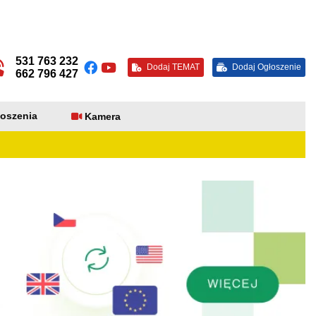
531 763 232
Dodaj TEMAT
Dodaj Ogłoszenie
662 796 427
oszenia
Kamera