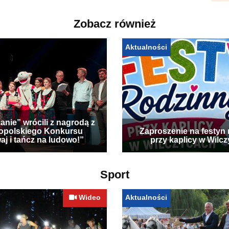
Zobacz również
Aktualności
anie” wrócili z nagrodą z
opolskiego Konkursu
Zaproszenie na festyn 
aj i tańcz na ludowo!”
przy kaplicy w Wilc
Sport
Wideo
Aktualności