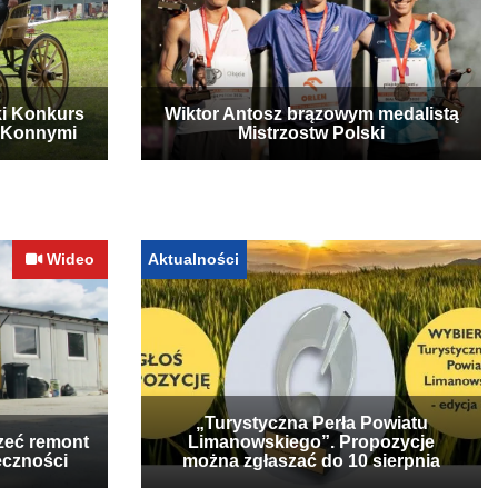
ki Konkurs
Wiktor Antosz brązowym medalistą
 Konnymi
Mistrzostw Polski
Wideo
Aktualności
„Turystyczna Perła Powiatu
zeć remont
Limanowskiego”. Propozycje
eczności
można zgłaszać do 10 sierpnia