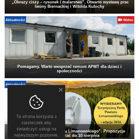
„Obrazy ciszy – rysunek i malarstwo”. Otwarto wystawę prac
Iwony Biernackiej i Witolda Kubichy
Aktualności
Wideo
Pomagamy. Warto wesprzeć remont APMT dla dzieci i
społeczności
Aktualności
Ta strona korzysta z
ciasteczek aby
świadczyć usługi na
„Turystyczna Perła Powiatu Limanowskiego”. Propozycje
najwyższym poziomie.
można zgłaszać do 10 sierpnia