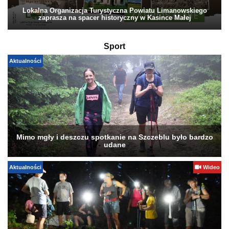
Lokalna Organizacja Turystyczna Powiatu Limanowskiego
zaprasza na spacer historyczny w Kasince Małej
Sport
Aktualności
Mimo mgły i deszczu spotkanie na Szczeblu było bardzo
udane
Aktualności
Wideo