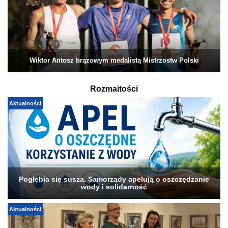
Wiktor Antosz brązowym medalistą Mistrzostw Polski
Rozmaitości
Aktualności
Pogłębia się susza. Samorządy apelują o oszczędzanie
wody i solidarność
Aktualności