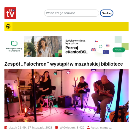
Zespół „Falochron” wystąpił w mszańskiej bibliotece
piątek 21:49, 17 listopada 2023
Wyświetleń: 3 422
Autor: mantosz