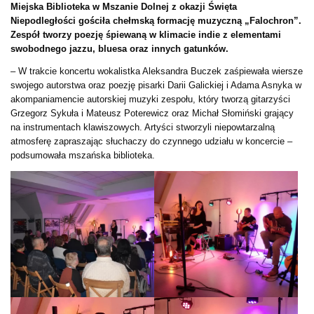
Miejska Biblioteka w Mszanie Dolnej z okazji Święta
Niepodległości gościła chełmską formację muzyczną „Falochron”.
Zespół tworzy poezję śpiewaną w klimacie indie z elementami
swobodnego jazzu, bluesa oraz innych gatunków.
– W trakcie koncertu wokalistka Aleksandra Buczek zaśpiewała wiersze
swojego autorstwa oraz poezję pisarki Darii Galickiej i Adama Asnyka w
akompaniamencie autorskiej muzyki zespołu, który tworzą gitarzyści
Grzegorz Sykuła i Mateusz Poterewicz oraz Michał Słomiński grający
na instrumentach klawiszowych. Artyści stworzyli niepowtarzalną
atmosferę zapraszając słuchaczy do czynnego udziału w koncercie –
podsumowała mszańska biblioteka.