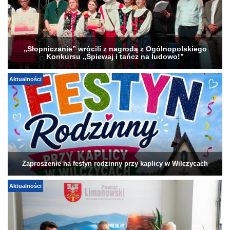
„Słopniczanie” wrócili z nagrodą z Ogólnopolskiego
Konkursu „Śpiewaj i tańcz na ludowo!”
Aktualności
Zaproszenie na festyn rodzinny przy kaplicy w Wilczycach
Aktualności