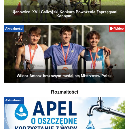
Ujanowice. XVII Galicyjski Konkurs Powożenia Zaprzęgami
Konnymi
Aktualności
Wideo
Wiktor Antosz brązowym medalistą Mistrzostw Polski
Rozmaitości
Aktualności