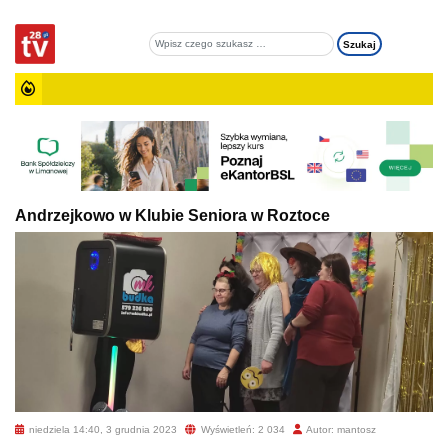
Andrzejkowo w Klubie Seniora w Roztoce
niedziela 14:40, 3 grudnia 2023
Wyświetleń: 2 034
Autor: mantosz