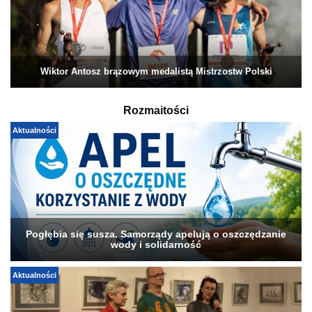
Wiktor Antosz brązowym medalistą Mistrzostw Polski
Rozmaitości
Aktualności
Pogłębia się susza. Samorządy apelują o oszczędzanie
wody i solidarność
Aktualności