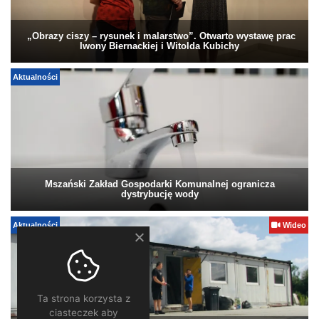
„Obrazy ciszy – rysunek i malarstwo”. Otwarto wystawę prac
Iwony Biernackiej i Witolda Kubichy
Aktualności
Mszański Zakład Gospodarki Komunalnej ogranicza
dystrybucję wody
Aktualności
Wideo
Ta strona korzysta z
ciasteczek aby