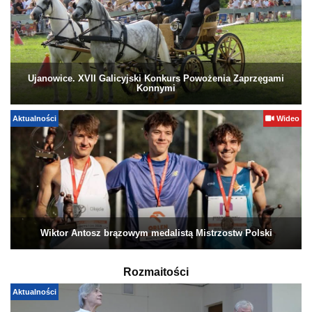
Ujanowice. XVII Galicyjski Konkurs Powożenia Zaprzęgami
Konnymi
Aktualności
Wideo
Wiktor Antosz brązowym medalistą Mistrzostw Polski
Rozmaitości
Aktualności