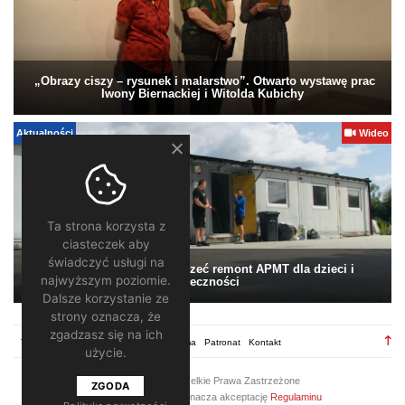
„Obrazy ciszy – rysunek i malarstwo”. Otwarto wystawę prac
Iwony Biernackiej i Witolda Kubichy
Aktualności
Wideo
Ta strona korzysta z
ciasteczek aby
świadczyć usługi na
Pomagamy. Warto wesprzeć remont APMT dla dzieci i
najwyższym poziomie.
społeczności
Dalsze korzystanie ze
strony oznacza, że
zgadzasz się na ich
TV28.pl
Regulamin
Redakcja
Reklama
Patronat
Kontakt
użycie.
2026 ©
TV28
/ Wszelkie Prawa Zastrzeżone
ZGODA
Korzystanie z portalu oznacza akceptację
Regulaminu