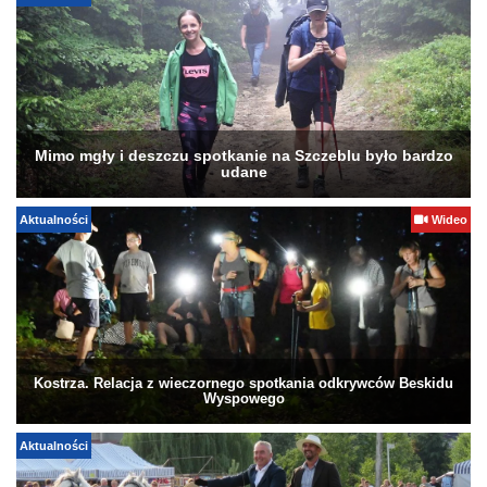
Mimo mgły i deszczu spotkanie na Szczeblu było bardzo
udane
Aktualności
Wideo
Kostrza. Relacja z wieczornego spotkania odkrywców Beskidu
Wyspowego
Aktualności