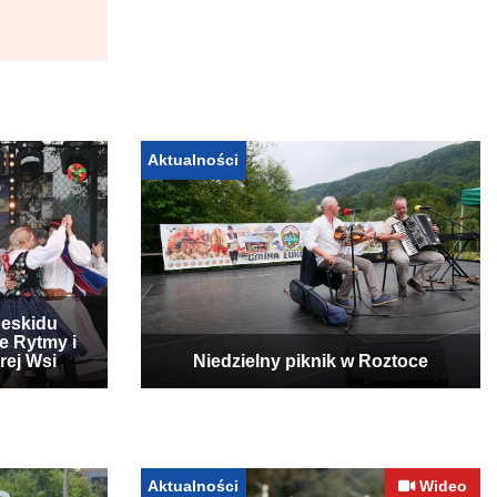
Aktualności
Beskidu
e Rytmy i
rej Wsi
Niedzielny piknik w Roztoce
Aktualności
Wideo