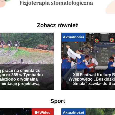
Zobacz również
Aktualności
ą prace na cmentarzu
ym nr 365 w Tymbarku.
XIII Festiwal Kultury 
leziono oryginalną
Wyspowego „Beskidzki
mentację projektową
Smaki” zawitał do Sta
Sport
Wideo
Aktualności