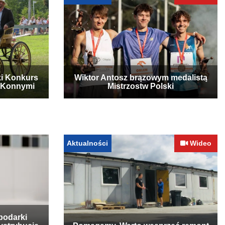
ki Konkurs
Wiktor Antosz brązowym medalistą
 Konnymi
Mistrzostw Polski
Aktualności
Wideo
podarki