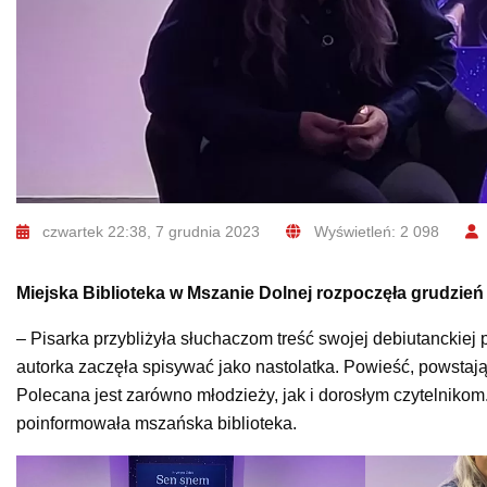
czwartek 22:38, 7 grudnia 2023
Wyświetleń: 2 098
Miejska Biblioteka w Mszanie Dolnej rozpoczęła grudzień
– Pisarka przybliżyła słuchaczom treść swojej debiutanckiej 
autorka zaczęła spisywać jako nastolatka. Powieść, powstając
Polecana jest zarówno młodzieży, jak i dorosłym czytelnikom
poinformowała mszańska biblioteka.