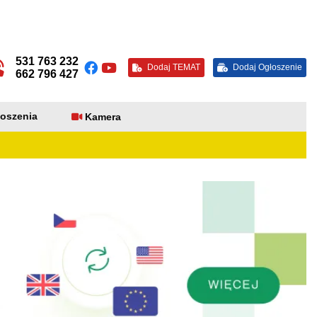
531 763 232
Dodaj TEMAT
Dodaj Ogłoszenie
662 796 427
oszenia
Kamera