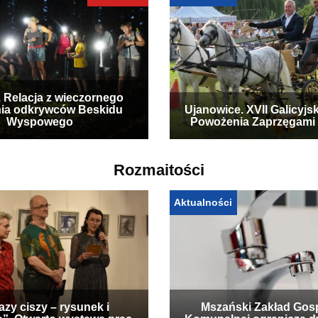
. Relacja z wieczornego
ia odkrywców Beskidu
Ujanowice. XVII Galicyjs
Wyspowego
Powożenia Zaprzęgami
Rozmaitości
Aktualności
zy ciszy – rysunek i
Mszański Zakład Gos