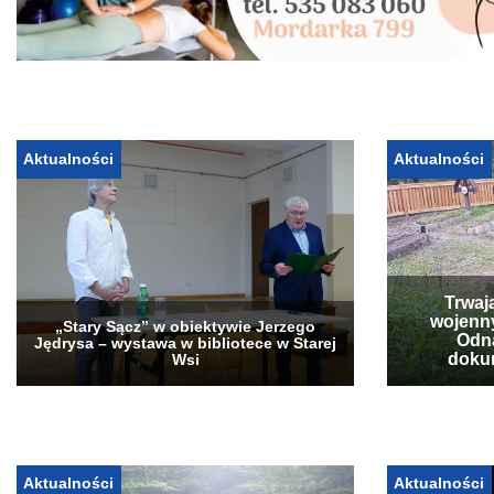
Aktualności
Aktualności
Trwaj
wojenn
„Stary Sącz” w obiektywie Jerzego
Odna
Jędrysa – wystawa w bibliotece w Starej
doku
Wsi
Aktualności
Aktualności