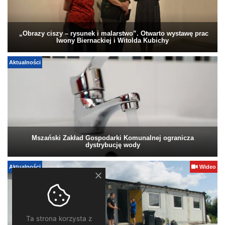
„Obrazy ciszy – rysunek i malarstwo”. Otwarto wystawę prac
Iwony Biernackiej i Witolda Kubichy
Aktualności
Mszański Zakład Gospodarki Komunalnej ogranicza
dystrybucję wody
Aktualności
Wideo
Ta strona korzysta z