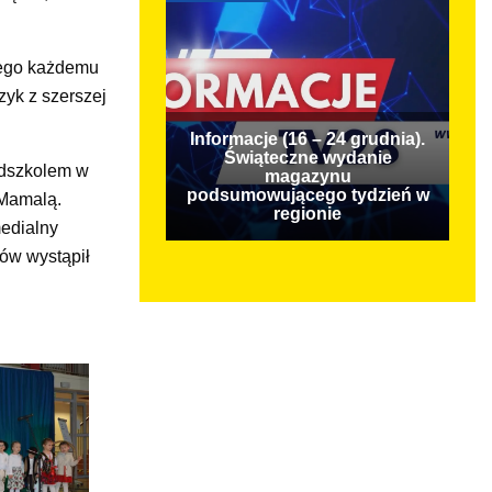
kiego każdemu
zyk z szerszej
Informacje (16 – 24 grudnia).
Świąteczne wydanie
edszkolem w
magazynu
podsumowującego tydzień w
 Mamalą.
regionie
medialny
ów wystąpił