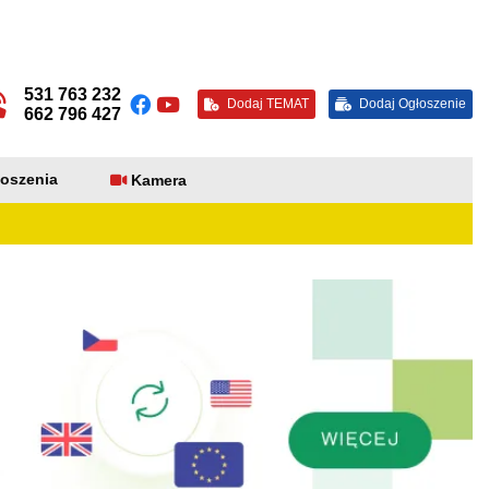
531 763 232
Dodaj TEMAT
Dodaj Ogłoszenie
662 796 427
oszenia
Kamera