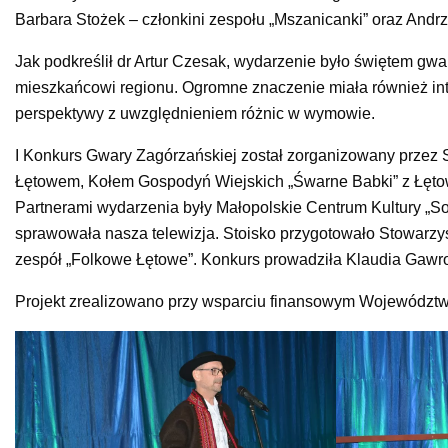
Barbara Stożek – członkini zespołu „Mszanicanki” oraz Andrz
Jak podkreślił dr Artur Czesak, wydarzenie było świętem gw
mieszkańcowi regionu. Ogromne znaczenie miała również integ
perspektywy z uwzględnieniem różnic w wymowie.
I Konkurs Gwary Zagórzańskiej został zorganizowany przez
Łętowem, Kołem Gospodyń Wiejskich „Śwarne Babki” z Łęto
Partnerami wydarzenia były Małopolskie Centrum Kultury „So
sprawowała nasza telewizja. Stoisko przygotowało Stowarzy
zespół „Folkowe Łętowe”. Konkurs prowadziła Klaudia Gawr
Projekt zrealizowano przy wsparciu finansowym Województ