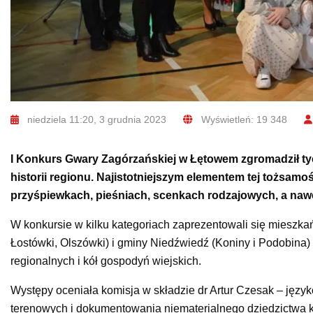
niedziela 11:20, 3 grudnia 2023
Wyświetleń: 19 348
I Konkurs Gwary Zagórzańskiej w Łętowem zgromadził tych
historii regionu. Najistotniejszym elementem tej tożsam
przyśpiewkach, pieśniach, scenkach rodzajowych, a nawet
W konkursie w kilku kategoriach zaprezentowali się mieszka
Łostówki, Olszówki) i gminy Niedźwiedź (Koniny i Podobina)
regionalnych i kół gospodyń wiejskich.
Występy oceniała komisja w składzie dr Artur Czesak – język
terenowych i dokumentowania niematerialnego dziedzictwa 