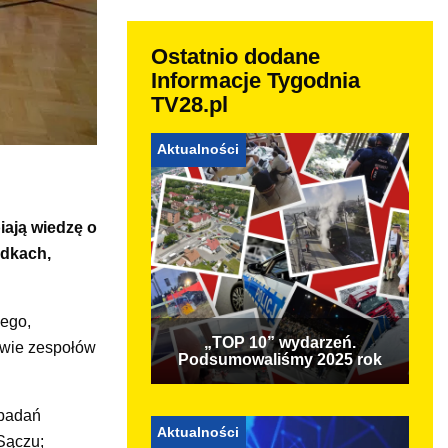
Ostatnio dodane
Informacje Tygodnia
TV28.pl
Aktualności
iają wiedzę o
adkach,
wego,
„TOP 10” wydarzeń.
owie zespołów
Podsumowaliśmy 2025 rok
 badań
Aktualności
Sączu;