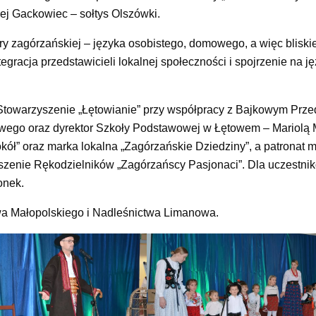
ej Gackowiec – sołtys Olszówki.
ary zagórzańskiej – języka osobistego, domowego, a więc blis
racja przedstawicieli lokalnej społeczności i spojrzenie na ję
 Stowarzyszenie „Łętowianie” przy współpracy z Bajkowym Prz
wego oraz dyrektor Szkoły Podstawowej w Łętowem – Mariolą
kół” oraz marka lokalna „Zagórzańskie Dziedziny”, a patronat 
szenie Rękodzielników „Zagórzańscy Pasjonaci”. Dla uczestnik
onek.
wa Małopolskiego i Nadleśnictwa Limanowa.