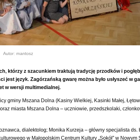
Autor: mantosz
, którzy z szacunkiem traktują tradycję przodków i pogłęb
ości jest język. Zagórzańską gwarę można było usłyszeć w g
 w wersji multimedialnej.
ńcy gminy Mszana Dolna (Kasiny Wielkiej, Kasinki Małej, Łęto
 oraz miasta Mszana Dolna – uczniowie, przedszkolaki, członk
oznawca, dialektolog; Monika Kurzeja – główny specjalista ds.
kulturowego w Małopolskim Centrum Kultury „Sokół” w Nowym 